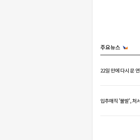
주요뉴스
22일 만에 다시 문 
입추매직 '불발', 처