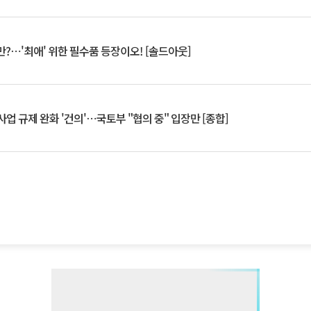
?⋯'최애' 위한 필수품 등장이오! [솔드아웃]
업 규제 완화 '건의'⋯국토부 "협의 중" 입장만 [종합]