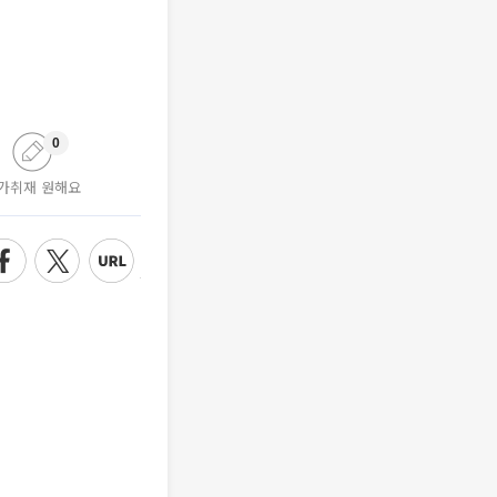
0
가취재 원해요