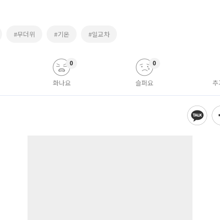
#무더위
#기온
#일교차
0
0
화나요
슬퍼요
추