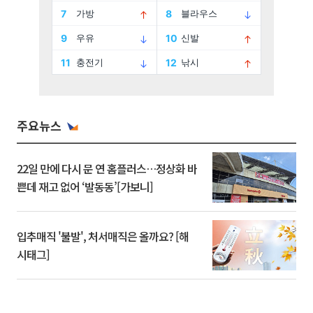
주요뉴스
22일 만에 다시 문 연 홈플러스…정상화 바
쁜데 재고 없어 ‘발동동’[가보니]
입추매직 '불발', 처서매직은 올까요? [해
시태그]