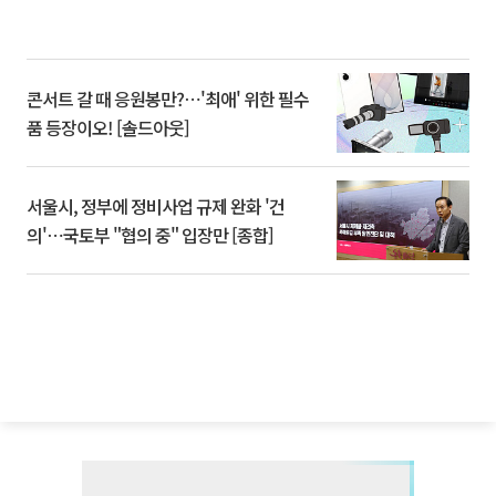
콘서트 갈 때 응원봉만?⋯'최애' 위한 필수
품 등장이오! [솔드아웃]
서울시, 정부에 정비사업 규제 완화 '건
의'⋯국토부 "협의 중" 입장만 [종합]