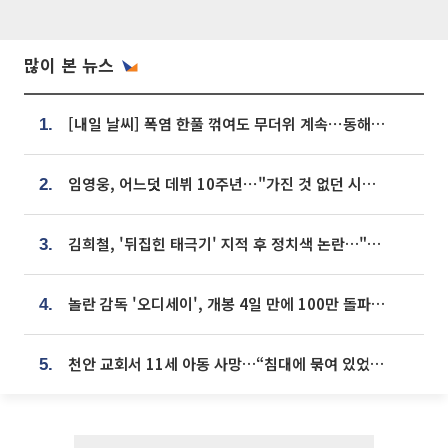
많이 본 뉴스
[내일 날씨] 폭염 한풀 꺾여도 무더위 계속⋯동해안 이틀 연속 비
1.
임영웅, 어느덧 데뷔 10주년⋯"가진 것 없던 시절, 내 앞엔 20명의 팬뿐"
2.
김희철, '뒤집힌 태극기' 지적 후 정치색 논란…"좌우 떠나 우리나라 국기"
3.
놀란 감독 '오디세이', 개봉 4일 만에 100만 돌파⋯'왕사남' 보다 빠르다
4.
천안 교회서 11세 아동 사망…“침대에 묶여 있었다” 진술 확보
5.