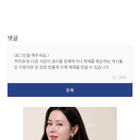
댓글
0 / 300