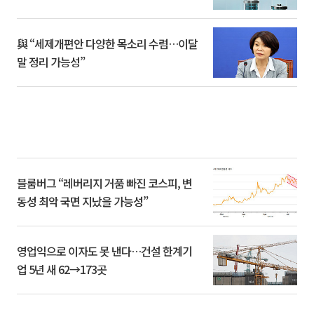
與 “세제개편안 다양한 목소리 수렴…이달
말 정리 가능성”
블룸버그 “레버리지 거품 빠진 코스피, 변
동성 최악 국면 지났을 가능성”
영업익으로 이자도 못 낸다…건설 한계기
업 5년 새 62→173곳