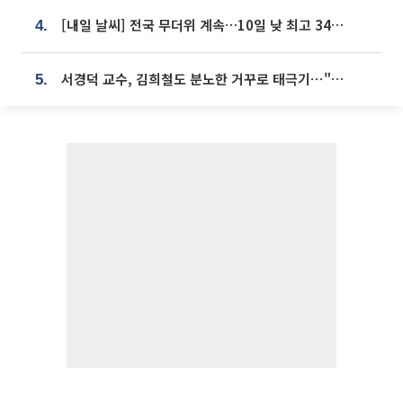
[내일 날씨] 전국 무더위 계속…10일 낮 최고 34도 육박
4.
서경덕 교수, 김희철도 분노한 거꾸로 태극기⋯"엉터리는 아냐, 아쉬울 뿐"
5.