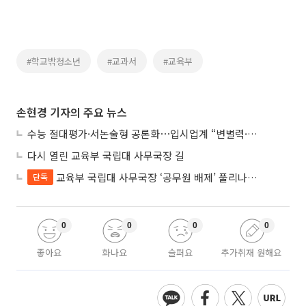
#학교밖청소년
#교과서
#교육부
손현경 기자의 주요 뉴스
수능 절대평가·서논술형 공론화⋯입시업계 “변별력·사교육 대책 먼저”
다시 열린 교육부 국립대 사무국장 길
교육부 국립대 사무국장 ‘공무원 배제’ 풀리나…응시자격 다시 열렸다
단독
0
0
0
0
좋아요
화나요
슬퍼요
추가취재 원해요