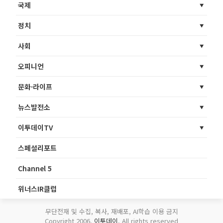
국제
정치
사회
오피니언
문화·라이프
뉴스발전소
이투데이TV
스페셜리포트
Channel 5
위너스IR클럽
무단전재 및 수집, 복사, 재배포, AI학습 이용 금지
Copyright 2006.
이투데이
. All rights reserved