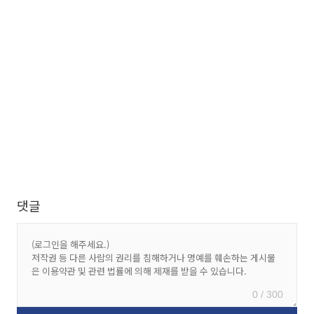
댓글
0 / 300