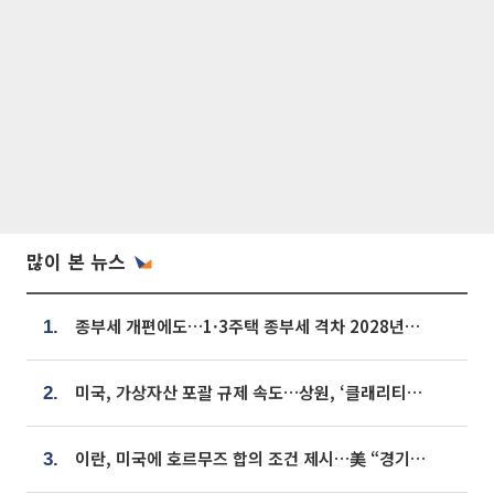
많이 본 뉴스
종부세 개편에도…1·3주택 종부세 격차 2028년부터 확대
1.
미국, 가상자산 포괄 규제 속도…상원, ‘클래리티법’ 9월 절차투표 추진
2.
이란, 미국에 호르무즈 합의 조건 제시…美 “경기 아직 안 끝나” [종합]
3.