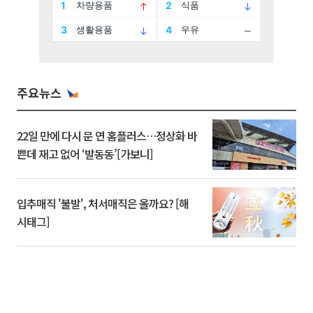
주요뉴스
22일 만에 다시 문 연 홈플러스…정상화 바
쁜데 재고 없어 ‘발동동’[가보니]
입추매직 '불발', 처서매직은 올까요? [해
시태그]