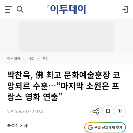
이투데이
사회
동정
박찬욱, 佛 최고 문화예술훈장 코
망되르 수훈…“마지막 소원은 프
랑스 영화 연출”
입력 2026-05-18 11:02
송석주 기자
구글 선호매체 추가