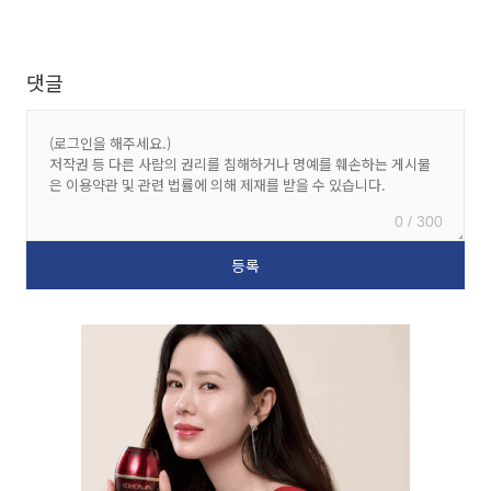
댓글
0 / 300