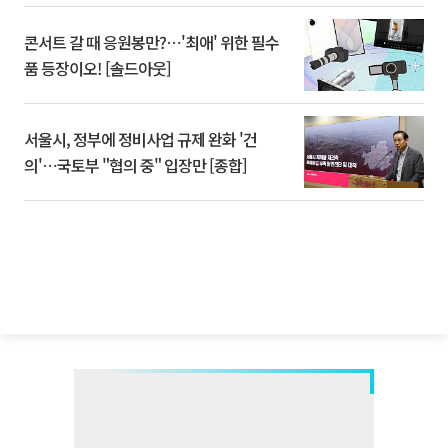
콘서트 갈 때 응원봉만?⋯'최애' 위한 필수
품 등장이오! [솔드아웃]
서울시, 정부에 정비사업 규제 완화 '건
의'⋯국토부 "협의 중" 입장만 [종합]