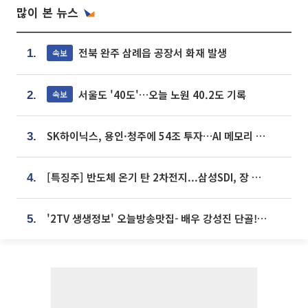
많이 본 뉴스
전북 완주 삼례읍 공장서 화재 발생
속보
1.
서울도 '40도'…오늘 노원 40.2도 기록
속보
2.
SK하이닉스, 용인·청주에 54조 투자…AI 메모리 생산기지 키운다
3.
[특징주] 반도체 온기 탄 2차전지...삼성SDI, 장 초반 7% 넘게 껑충
4.
'2TV 생생정보' 오늘방송맛집- 배우 강성진 단골! 쌀국수ㆍ푸팟퐁 커리 맛집 '블○○○'
5.