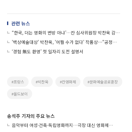
관련 뉴스
“한국, 더는 영화의 변방 아냐’…칸 심사위원장 박찬욱 감독 “이젠 봉사할 때”
'백상예술대상' 박찬욱, '어쩔 수가 없다' 작품상⋯"공정한 심사 확신해"
‘경험 無도 환영’ 첫 일자리 도전 설명서
#프랑스
#박찬욱
#칸영화제
#문화예술공로훈장
#올드보이
송석주 기자의 주요 뉴스
음악부터 여성·건축·독립영화까지…극장 대신 영화제로 즐기는 스크린 여행