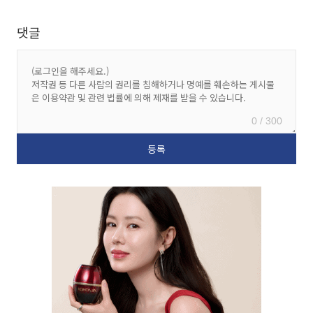
댓글
0 / 300