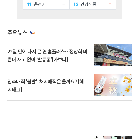
주요뉴스
22일 만에 다시 문 연 홈플러스…정상화 바
쁜데 재고 없어 ‘발동동’[가보니]
입추매직 '불발', 처서매직은 올까요? [해
시태그]