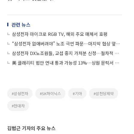
관련 뉴스
삼성전자 마이크로 RGB TV, 해외 주요 매체서 호평
“삼성전자 없애버려야” 노조 극언 파문…마지막 협상 앞두고 긴장 고조
삼성전자 DX노조원들, 교섭 중지 가처분 신청…절차적 정당성 지적
美 클래리티 법안 연내 통과 가능성 13%…상원 문턱서 제동
#삼성전자
#SK하이닉스
#기아
#삼천당제약
#현대차
김범근 기자의 주요 뉴스