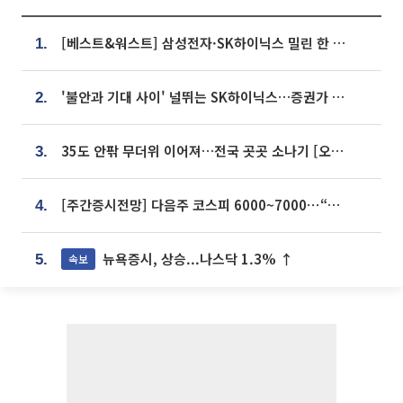
[베스트&워스트] 삼성전자·SK하이닉스 밀린 한 주…상상인증권은 85% 급등
1.
'불안과 기대 사이' 널뛰는 SK하이닉스…증권가 "HBM4·LTA 기반 펀터멘털 견고"
2.
35도 안팎 무더위 이어져…전국 곳곳 소나기 [오늘 날씨]
3.
[주간증시전망] 다음주 코스피 6000~7000⋯“外人 수급은 정책이 변수”
4.
뉴욕증시, 상승...나스닥 1.3% ↑
속보
5.