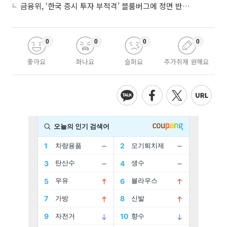
금융위, ‘한국 증시 투자 부적격’ 블룸버그에 정면 반박…“근거 불분명”
0
0
0
0
좋아요
화나요
슬퍼요
추가취재 원해요