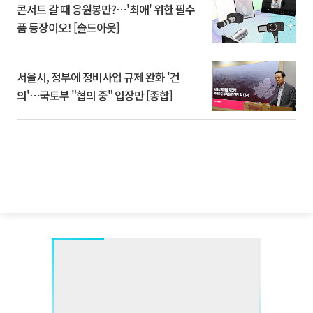
콘서트 갈 때 응원봉만?⋯'최애' 위한 필수
품 등장이오! [솔드아웃]
서울시, 정부에 정비사업 규제 완화 '건
의'⋯국토부 "협의 중" 입장만 [종합]