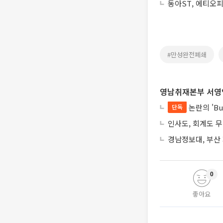
동아ST, 에티오
#만성완전폐쇄
영남취재본부 서영
논란의 'Bu
단독
인사도, 회계도 
경남정보대, 부산
0
좋아요