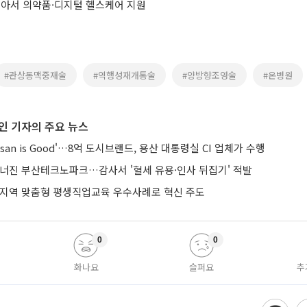
피아서 의약품·디지털 헬스케어 지원
#관상동맥중재술
#역행성재개통술
#양방향조영술
#온병원
인 기자의 주요 뉴스
san is Good'…8억 도시브랜드, 용산 대통령실 CI 업체가 수행
무너진 부산테크노파크…감사서 '혈세 유용·인사 뒤집기' 적발
 지역 맞춤형 평생직업교육 우수사례로 혁신 주도
0
0
화나요
슬퍼요
추