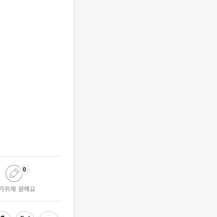
0
가취재 원해요