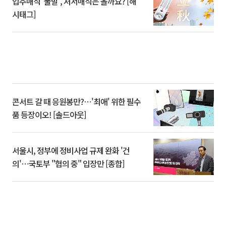
입추매직 '불발', 처서매직은 올까요? [해
시태그]
콘서트 갈 때 응원봉만?⋯'최애' 위한 필수
품 등장이오! [솔드아웃]
서울시, 정부에 정비사업 규제 완화 '건
의'⋯국토부 "협의 중" 입장만 [종합]