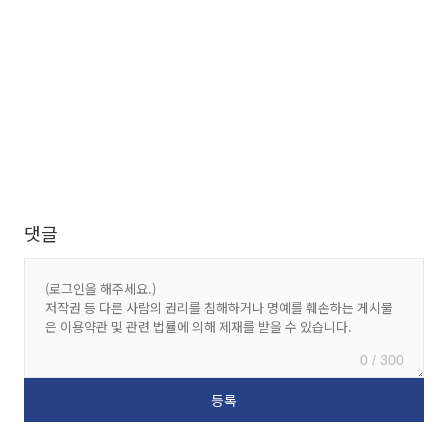
댓글
0 / 300