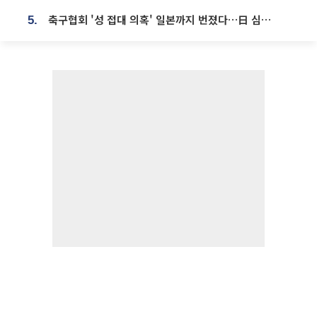
축구협회 '성 접대 의혹' 일본까지 번졌다…日 심판 실명 공개
5.