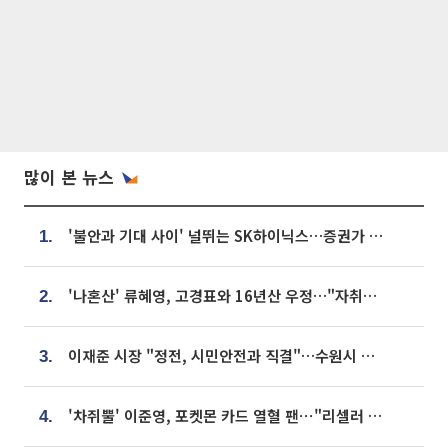
많이 본 뉴스
'불안과 기대 사이' 널뛰는 SK하이닉스…증권가 "HBM4·LTA 기반 펀터멘털 견고"
1.
'나혼산' 류혜영, 고경표와 16년산 우정…"자취방서 부모님과 마주쳐"
2.
이재준 시장 "정전, 시민안전과 직결"…수원시 비상대응체계 가동
3.
'차쥐뿔' 이준영, 포켓몬 카드 열혈 팬⋯"리셀러 처단할 것"
4.