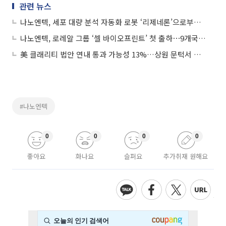
관련 뉴스
나노엔텍, 세포 대량 분석 자동화 로봇 ‘리제네론’으로부터 구매주문 수령
나노엔텍, 로레알 그룹 ‘셀 바이오프린트’ 첫 출하⋯9개국서 피부 진단 혁신
美 클래리티 법안 연내 통과 가능성 13%…상원 문턱서 제동
#나노엔텍
0
0
0
0
좋아요
화나요
슬퍼요
추가취재 원해요