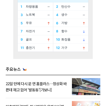
주요뉴스
22일 만에 다시 문 연 홈플러스…정상화 바
쁜데 재고 없어 ‘발동동’[가보니]