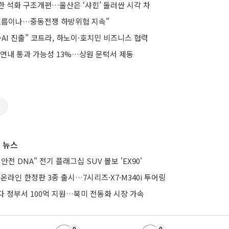
한 석화 구조개편…울산은 ‘샤힌’ 둘러싼 시각 차
흐름이나…중동전쟁 하방위험 지속"
·AI 진출” 코트라, 하노이·호치민 비즈니스 협력
 연내 통과 가능성 13%…상원 문턱서 제동
동
 뉴스
전 DNA" 전기 플래그십 SUV 볼보 'EX90'
 온라인 한정판 3종 출시…7시리즈·X7·M340i 투어링
다 정부서 100억 지원…북미 전동화 시장 가속