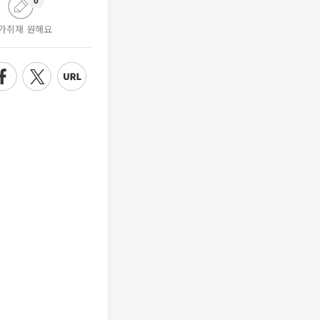
0
가취재 원해요