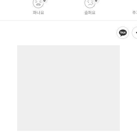
0
0
화나요
슬퍼요
추