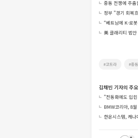
중동 전쟁에 주춤
정부 "경기 회복
“베트남에 K-로봇
美 클래리티 법안
#코트라
#중
김채빈 기자의 주요
"전동화에도 입힌 안
BMW코리아, 8월
한온시스템, 캐나