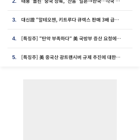
태풍 '돌핀' 중국 상륙, '찬홈' 일본→한국…각국 기상청 예상 경로는?
2.
대신證 “알테오젠, 키트루다 큐렉스 판매 3배 급증…목표가 41만원 상향”
3.
[특징주] “탄약 부족하다“ 美 국방부 증산 요청에⋯국내 방산주 급등세
4.
[특징주] 美 중국산 광트랜시버 규제 추진에 대한광통신 등 광통신株 강세
5.