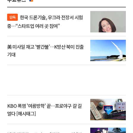
한국 드론기술, 우크라 전장서 시험
단독
중…“스타트업 여러 곳 참여”
美 미사일 재고 ‘빨간불’…K방산 북미 진출
기대
KBO 폭염 '여름방학' 끝…프로야구 갈 길
멀다 [해시태그]