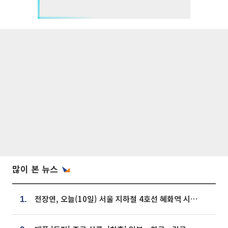
많이 본 뉴스
전장연, 오늘(10일) 서울 지하철 4호선 혜화역 시위…1호선 용산역 무정차
1.