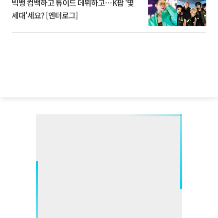
빅뱅 컴백하고 튜이드 데뷔하고⋯K팝 '몇
세대'세요? [엔터로그]