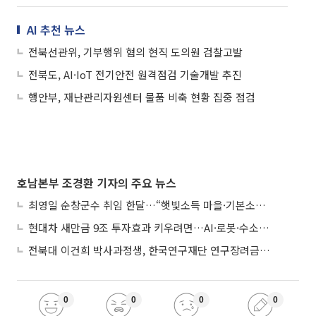
AI 추천 뉴스
전북선관위, 기부행위 혐의 현직 도의원 검찰고발
전북도, AI·IoT 전기안전 원격점검 기술개발 추진
행안부, 재난관리자원센터 물품 비축 현황 집중 점검
호남본부 조경환 기자의 주요 뉴스
최영일 순창군수 취임 한달…“햇빛소득 마을·기본소득으로 청년 머무는 순창 만들 것"
현대차 새만금 9조 투자효과 키우려면…AI·로봇·수소 공공기관 집적화 시급
전북대 이건희 박사과정생, 한국연구재단 연구장려금 선정
0
0
0
0