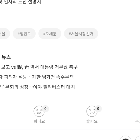
 첫 일자리 도전 설명서
서울
#정원오
#오세훈
#서울시장선거
 뉴스
 보고 vs 野, 靑 앞서 대통령 거부권 촉구
다 피의자 석방…기한 넘기면 속수무책
법’ 본회의 상정…여야 필리버스터 대치
0
0
화나요
슬퍼요
추