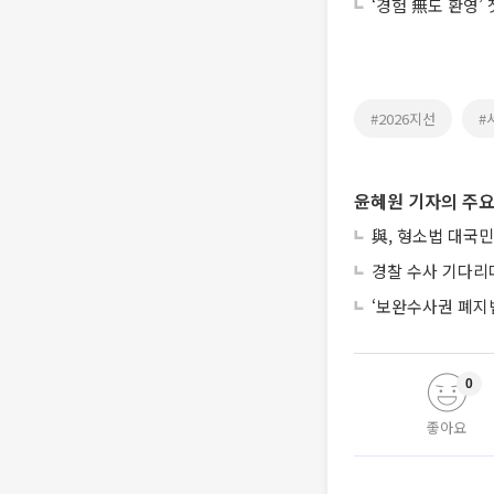
‘경험 無도 환영’
#2026지선
#
윤혜원 기자의 주요
與, 형소법 대국민
경찰 수사 기다리
‘보완수사권 폐지
0
좋아요