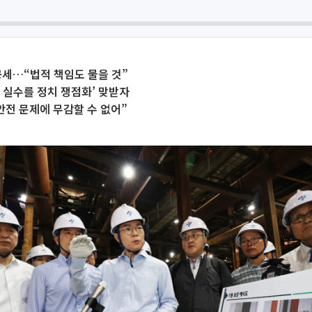
공세…“법적 책임도 물을 것”
 실수를 정치 쟁점화’ 맞받자
안전 문제에 무감할 수 없어”