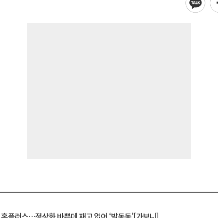
연 홈플러스…정상화 바쁜데 재고 없어 ‘발동동’[가보니]