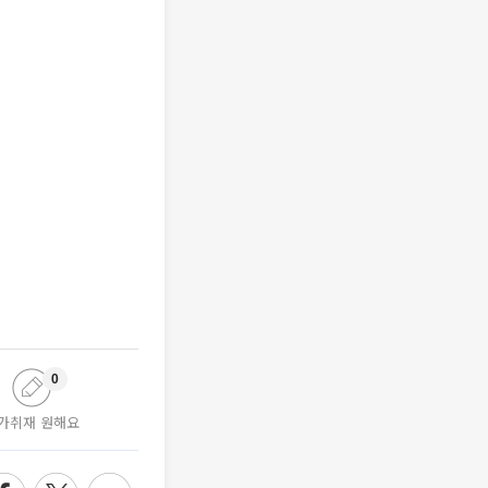
0
가취재 원해요