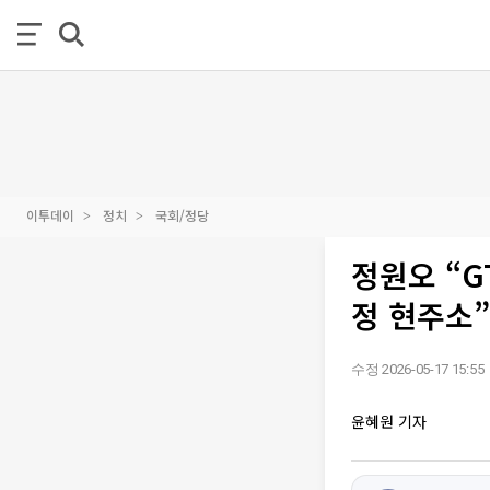
이투데이
정치
국회/정당
정원오 “G
정 현주소”
수정 2026-05-17 15:55
윤혜원 기자