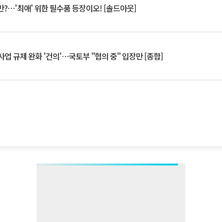
?⋯'최애' 위한 필수품 등장이오! [솔드아웃]
업 규제 완화 '건의'⋯국토부 "협의 중" 입장만 [종합]