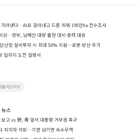
 가려낸다…AI로 걸러내고 드론 띄워 195만㏊ 전수조사
비상…정부, 남해안 대량 출현 대비 총력 대응
첨단산업 설비투자 시 최대 50% 지원⋯로봇·방산 추가
 첫 일자리 도전 설명서
더불어민주당
 뉴스
 보고 vs 野, 靑 앞서 대통령 거부권 촉구
다 피의자 석방…기한 넘기면 속수무책