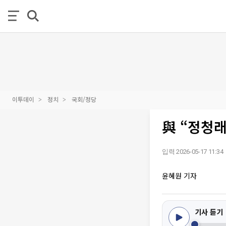
이투데이
정치
국회/정당
與 “정청
입력 2026-05-17 11:34
윤혜원 기자
기사 듣기