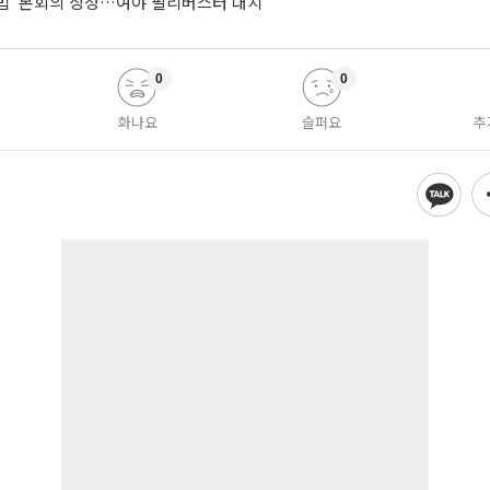
법’ 본회의 상정…여야 필리버스터 대치
0
0
화나요
슬퍼요
추