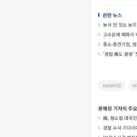
관련 뉴스
농사 안 짓는 농지
고수온에 해파리 
중소·중견기업, 
‘경험 無도 환영’
#2026지선
#
윤혜원 기자의 주요
與, 형소법 대국민
경찰 수사 기다리