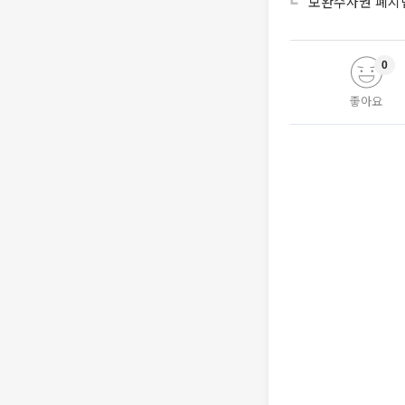
‘보완수사권 폐지
0
좋아요