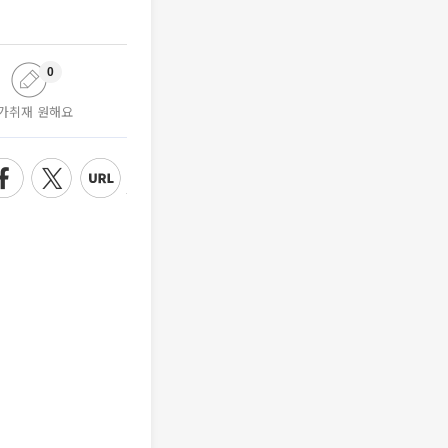
0
가취재 원해요