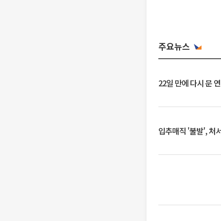
주요뉴스
22일 만에 다시 문 
입추매직 '불발', 처