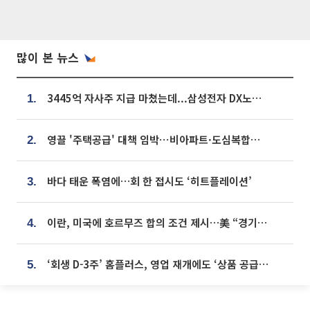
많이 본 뉴스
3445억 자사주 지급 마쳤는데...삼성전자 DX노조, 뒤늦은 '떼쓰기 집회'
1.
영끌 '주택공급' 대책 임박⋯비아파트·도심복합까지 총동원
2.
바다 태운 폭염에…회 한 접시도 ‘히트플레이션’
3.
이란, 미국에 호르무즈 합의 조건 제시…美 “경기 아직 안 끝나” [종합]
4.
‘회생 D-3주’ 홈플러스, 영업 재개에도 ‘상품 공급망’ 복구가 생존 관건
5.