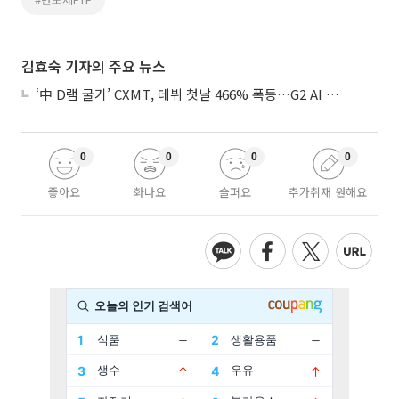
김효숙 기자의 주요 뉴스
‘中 D램 굴기’ CXMT, 데뷔 첫날 466% 폭등…G2 AI 패권 ‘쩐의 전쟁’
0
0
0
0
좋아요
화나요
슬퍼요
추가취재 원해요