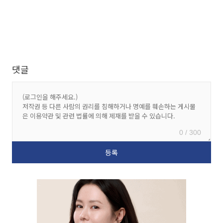
댓글
0 / 300