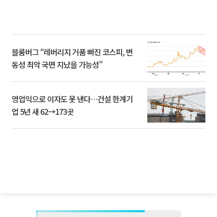
블룸버그 “레버리지 거품 빠진 코스피, 변
동성 최악 국면 지났을 가능성”
영업익으로 이자도 못 낸다…건설 한계기
업 5년 새 62→173곳