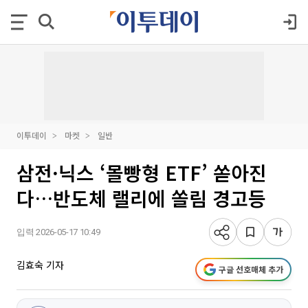
이투데이
마켓
일반
삼전·닉스 ‘몰빵형 ETF’ 쏟아진
다…반도체 랠리에 쏠림 경고등
입력 2026-05-17 10:49
김효숙 기자
구글 선호매체 추가