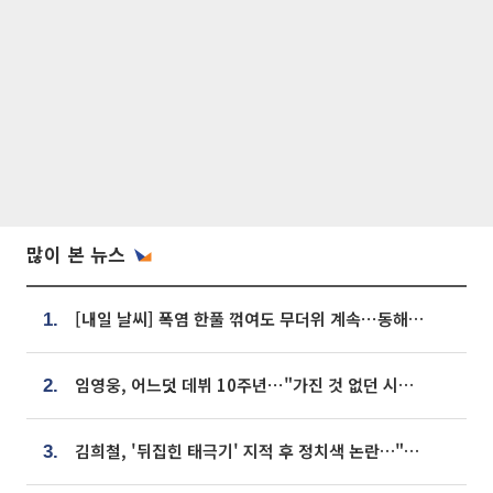
많이 본 뉴스
[내일 날씨] 폭염 한풀 꺾여도 무더위 계속⋯동해안 이틀 연속 비
1.
임영웅, 어느덧 데뷔 10주년⋯"가진 것 없던 시절, 내 앞엔 20명의 팬뿐"
2.
김희철, '뒤집힌 태극기' 지적 후 정치색 논란…"좌우 떠나 우리나라 국기"
3.