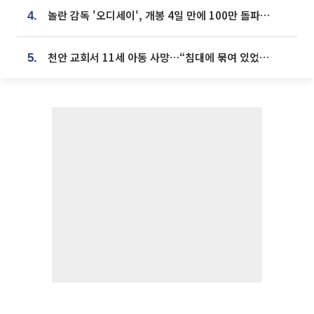
놀란 감독 '오디세이', 개봉 4일 만에 100만 돌파⋯'왕사남' 보다 빠르다
4.
천안 교회서 11세 아동 사망…“침대에 묶여 있었다” 진술 확보
5.