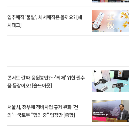
입추매직 '불발', 처서매직은 올까요? [해
시태그]
콘서트 갈 때 응원봉만?⋯'최애' 위한 필수
품 등장이오! [솔드아웃]
서울시, 정부에 정비사업 규제 완화 '건
의'⋯국토부 "협의 중" 입장만 [종합]