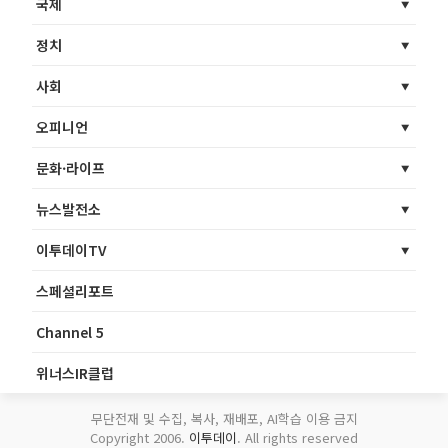
국제
정치
사회
오피니언
문화·라이프
뉴스발전소
이투데이TV
스페셜리포트
Channel 5
위너스IR클럽
무단전재 및 수집, 복사, 재배포, AI학습 이용 금지
Copyright 2006.
이투데이
. All rights reserved