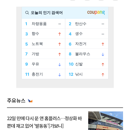
주요뉴스
22일 만에 다시 문 연 홈플러스…정상화 바
쁜데 재고 없어 ‘발동동’[가보니]