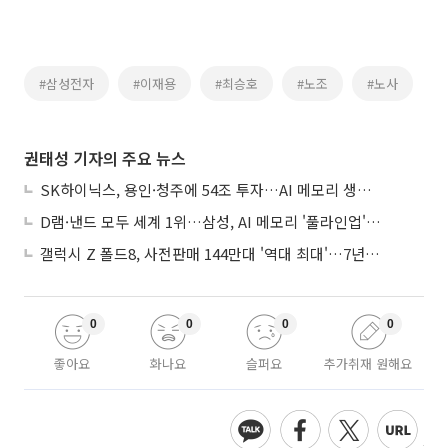
#삼성전자
#이재용
#최승호
#노조
#노사
권태성 기자의 주요 뉴스
SK하이닉스, 용인·청주에 54조 투자…AI 메모리 생산기지 키운다
D램·낸드 모두 세계 1위…삼성, AI 메모리 '풀라인업'으로 승부
갤럭시 Z 폴드8, 사전판매 144만대 '역대 최대'…7년만에 갤노트10 기록 넘어
0
0
0
0
좋아요
화나요
슬퍼요
추가취재 원해요