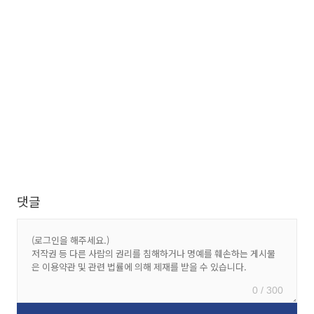
댓글
0 / 300