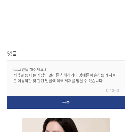
댓글
0 / 300