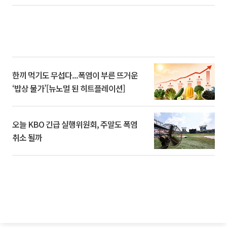
한끼 먹기도 무섭다...폭염이 부른 뜨거운
‘밥상 물가’[뉴노멀 된 히트플레이션]
오늘 KBO 긴급 실행위원회, 주말도 폭염
취소 될까