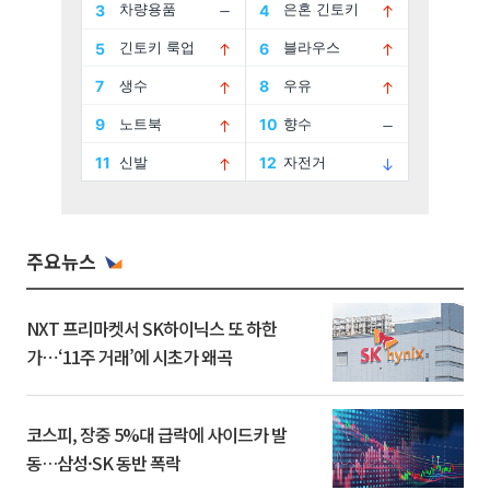
주요뉴스
NXT 프리마켓서 SK하이닉스 또 하한
가⋯‘11주 거래’에 시초가 왜곡
코스피, 장중 5%대 급락에 사이드카 발
동…삼성·SK 동반 폭락