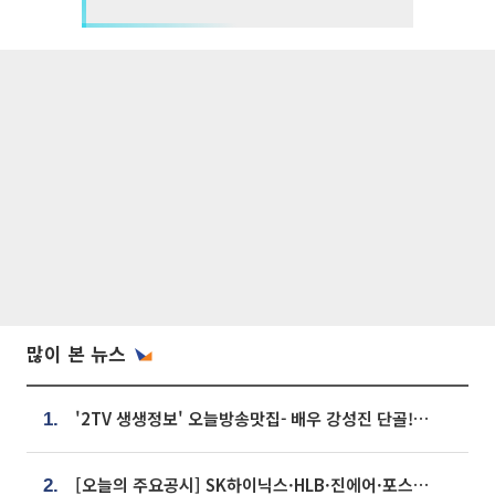
많이 본 뉴스
'2TV 생생정보' 오늘방송맛집- 배우 강성진 단골! 쌀국수ㆍ푸팟퐁 커리 맛집 '블○○○'
1.
[오늘의 주요공시] SK하이닉스·HLB·진에어·포스코홀딩스·네이버·대우건설 등
2.