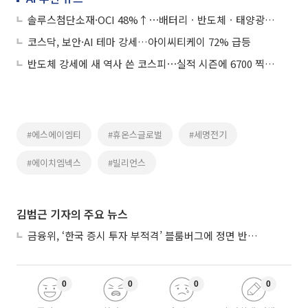
솔루스첨단소재·OCI 48%↑⋯배터리ㆍ반도체ㆍ태양광株 질주
코스닥, 보안·AI 테마 강세…아이씨티케이 72% 급등
반도체 강세에 새 역사 쓴 코스피⋯실적 시즌에 6700 찍을까
#에스에이엠티
#휴온스글로벌
#세명전기
#에이치엠넥스
#빌리언스
김범근 기자의 주요 뉴스
금융위, ‘한국 증시 투자 부적격’ 블룸버그에 정면 반박…“근거 불분명”
0
0
0
0