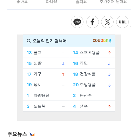
좋아요
화나요
슬퍼요
추가취재 원해요
주요뉴스