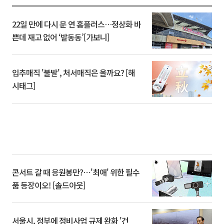
22일 만에 다시 문 연 홈플러스…정상화 바
쁜데 재고 없어 ‘발동동’[가보니]
입추매직 '불발', 처서매직은 올까요? [해
시태그]
콘서트 갈 때 응원봉만?⋯'최애' 위한 필수
품 등장이오! [솔드아웃]
서울시, 정부에 정비사업 규제 완화 '건