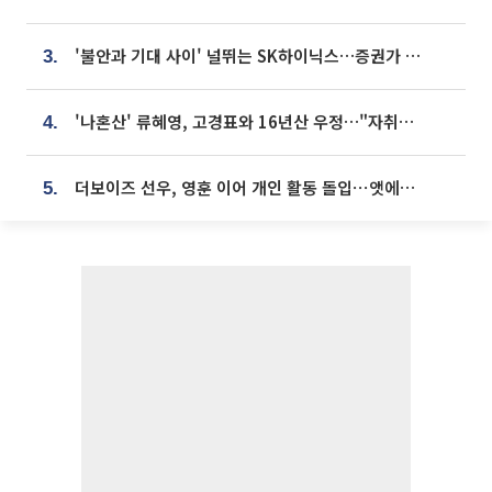
'불안과 기대 사이' 널뛰는 SK하이닉스…증권가 "HBM4·LTA 기반 펀터멘털 견고"
3.
'나혼산' 류혜영, 고경표와 16년산 우정…"자취방서 부모님과 마주쳐"
4.
더보이즈 선우, 영훈 이어 개인 활동 돌입⋯앳에어리어와 전속계약
5.