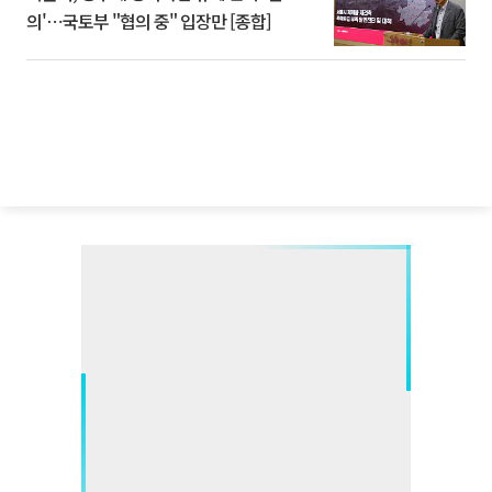
의'⋯국토부 "협의 중" 입장만 [종합]