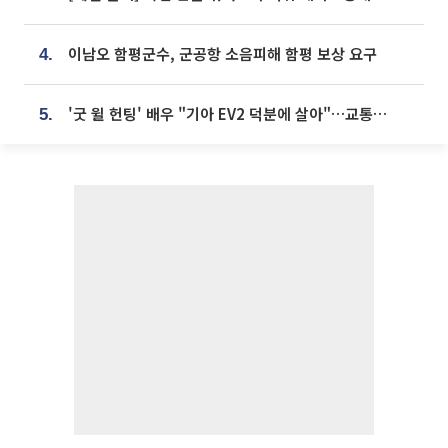
이남오 함평군수, 군공항 소음피해 함평 보상 요구
4.
'굿 윌 헌팅' 배우 "기아 EV2 덕분에 살아"…교통사고 후 안전성 극찬
5.