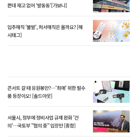
쁜데 재고 없어 ‘발동동’[가보니]
입추매직 '불발', 처서매직은 올까요? [해
시태그]
콘서트 갈 때 응원봉만?⋯'최애' 위한 필수
품 등장이오! [솔드아웃]
서울시, 정부에 정비사업 규제 완화 '건
의'⋯국토부 "협의 중" 입장만 [종합]