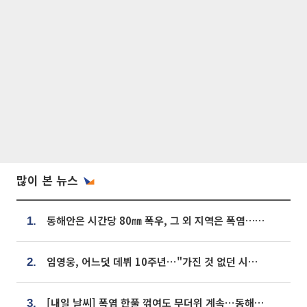
많이 본 뉴스
동해안은 시간당 80㎜ 폭우, 그 외 지역은 폭염…‘극과 극 날씨’
1.
임영웅, 어느덧 데뷔 10주년⋯"가진 것 없던 시절, 내 앞엔 20명의 팬뿐"
2.
[내일 날씨] 폭염 한풀 꺾여도 무더위 계속⋯동해안 이틀 연속 비
3.