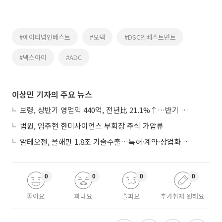
#에이티넘인베스트
#오텍
#DSC인베스트먼트
#넥스아이
#ADC
이상민 기자의 주요 뉴스
보령, 상반기 영업익 440억, 전년比 21.1%↑…반기 역대 최대
법원, 임주현 한미사이언스 부회장 주식 가압류
알테오젠, 올해만 1.8조 기술수출…특허·계약·상업화 ‘삼박자’
0
0
0
0
좋아요
화나요
슬퍼요
추가취재 원해요