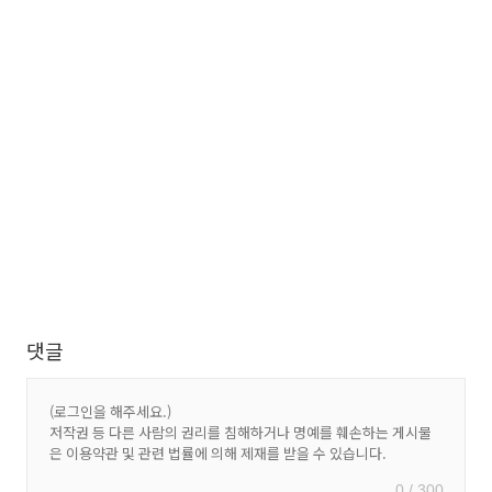
댓글
0 / 300