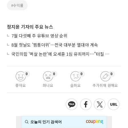
#수익률
정지윤 기자의 주요 뉴스
7월 다섯째 주 유튜브 영상 순위
8월 첫날도 '찜통더위'⋯전국 대부분 열대야 계속
국민의힘 '멱살 논란'에 오세훈 1심 유죄까지⋯"터질 게 터졌다"
0
0
0
0
좋아요
화나요
슬퍼요
추가취재 원해요