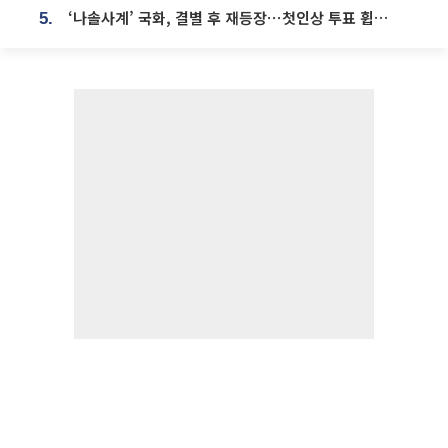
‘나솔사계’ 국화, 결별 후 재등장⋯첫인상 투표 휩쓸고 ‘인기녀’ 등극
5.