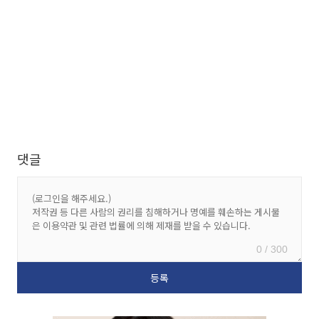
댓글
0 / 300