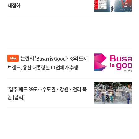
재점화
논란의 'Busan is Good'…8억 도시
단독
브랜드, 용산 대통령실 CI 업체가 수행
'입추'에도 39도⋯수도권ㆍ강원ㆍ전라 폭
염 [날씨]