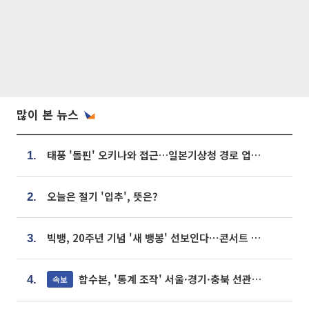
많이 본 뉴스
태풍 '돌핀' 오키나와 접근…일본기상청 경로 업데이트
1.
오늘은 절기 '입추', 뜻은?
2.
빅뱅, 20주년 기념 '새 뱅봉' 선보인다⋯콘서트 앞두고 팝업 개최
3.
합수본, '통계 조작' 서울·경기·충북 선관위 등 추가 압수수색
속보
4.