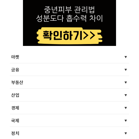
마켓
금융
부동산
산업
경제
국제
정치