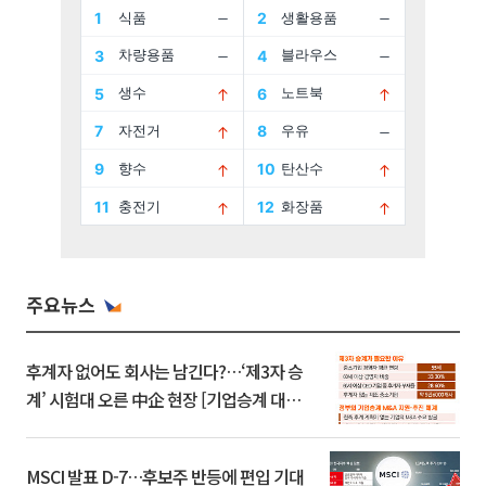
주요뉴스
후계자 없어도 회사는 남긴다?…‘제3자 승
계’ 시험대 오른 中企 현장 [기업승계 대전
환]
MSCI 발표 D-7…후보주 반등에 편입 기대