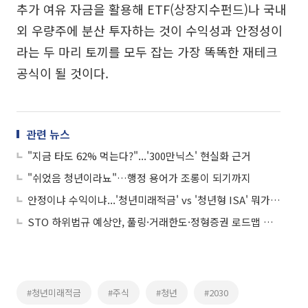
추가 여유 자금을 활용해 ETF(상장지수펀드)나 국내
외 우량주에 분산 투자하는 것이 수익성과 안정성이
라는 두 마리 토끼를 모두 잡는 가장 똑똑한 재테크
공식이 될 것이다.
관련 뉴스
"지금 타도 62% 먹는다?"...'300만닉스' 현실화 근거
"쉬었음 청년이라뇨"…행정 용어가 조롱이 되기까지
안정이냐 수익이냐...'청년미래적금' vs '청년형 ISA' 뭐가 더 이득일까
STO 하위법규 예상안, 풀링·거래한도·정형증권 로드맵 제시
#청년미래적금
#주식
#청년
#2030