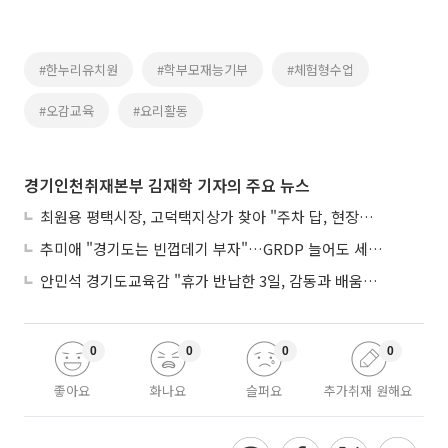
#한누리유치원
#학부모재능기부
#체험형수업
#오감교육
#요리활동
경기인천취재본부 김재학 기자의 주요 뉴스
최원용 평택시장, 고덕택지상가 찾아 "주차 답, 현장에 있다"
추미애 "경기도는 빈껍데기 부자"…GRDP 늘어도 세입은 그대로
안민석 경기도교육감 "휴가 반납한 3일, 감동과 배움이었다"
0
0
0
0
좋아요
화나요
슬퍼요
추가취재 원해요