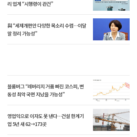
리 업계 “시행령이 관건”
與 “세제개편안 다양한 목소리 수렴…이달
말 정리 가능성”
블룸버그 “레버리지 거품 빠진 코스피, 변
동성 최악 국면 지났을 가능성”
영업익으로 이자도 못 낸다…건설 한계기
업 5년 새 62→173곳