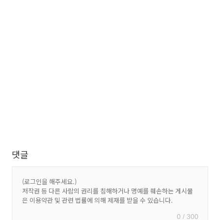
댓글
0 / 300