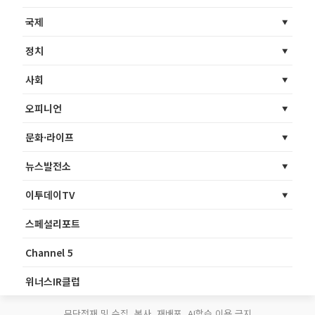
국제
정치
사회
오피니언
문화·라이프
뉴스발전소
이투데이TV
스페셜리포트
Channel 5
위너스IR클럽
무단전재 및 수집, 복사, 재배포, AI학습 이용 금지