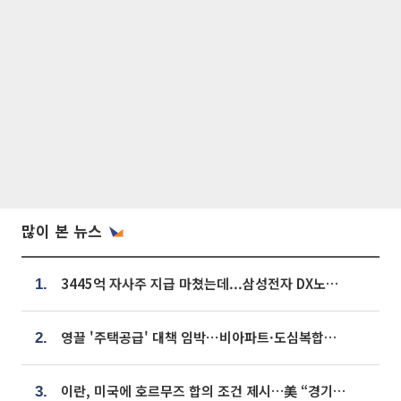
많이 본 뉴스
3445억 자사주 지급 마쳤는데...삼성전자 DX노조, 뒤늦은 '떼쓰기 집회'
1.
영끌 '주택공급' 대책 임박⋯비아파트·도심복합까지 총동원
2.
이란, 미국에 호르무즈 합의 조건 제시…美 “경기 아직 안 끝나” [종합]
3.