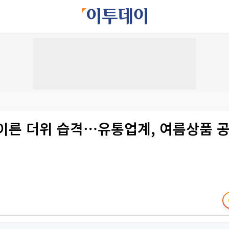
’ 이른 더위 습격⋯유통업계, 여름상품 