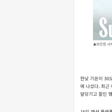
▲W컨셉 서머
한낮 기온이 30
에 나섰다. 최근
앞당기고 할인 행
16일 패션 플랫