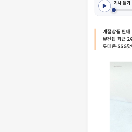
기사 듣기
계절상품 판매
W컨셉 최근 2
롯데온·SSG닷