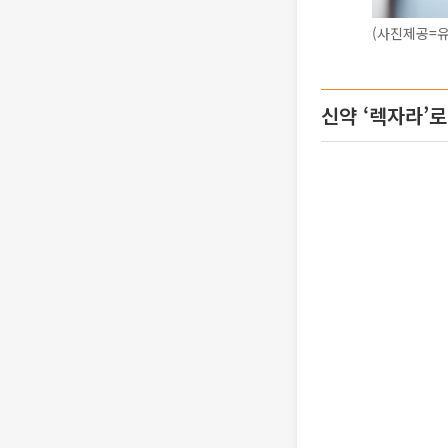
(사진제공=
신약 ‘렉자라’로