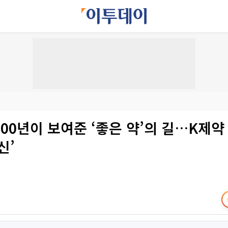
00년이 보여준 ‘좋은 약’의 길…K제약
신’