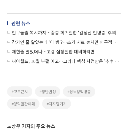
관련 뉴스
안구돌출∙복시까지…중증 희귀질환 ‘갑상선 안병증’ 주의
감기인 줄 알았는데 ‘이 병’?…초기 치료 놓치면 영구적 폐기능 저하
체한줄 알았더니…고령 심장질환 대비하려면
싸이월드, 10월 부활 예고…그러나 핵심 사업안은 ‘추후 공개’
#고도근시
#황반변성
#당뇨망막병증
#망막혈관폐쇄
#디지털기기
노상우 기자의 주요 뉴스