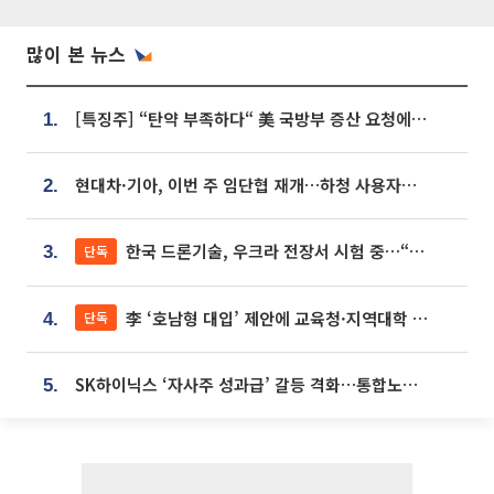
많이 본 뉴스
[특징주] “탄약 부족하다“ 美 국방부 증산 요청에⋯국내 방산주 급등세
1.
현대차·기아, 이번 주 임단협 재개…하청 사용자성 재심도 ‘변수’
2.
한국 드론기술, 우크라 전장서 시험 중…“스타트업 여러 곳 참여”
단독
3.
李 ‘호남형 대입’ 제안에 교육청·지역대학 서·논술형 입시 연계 '착수'
단독
4.
SK하이닉스 ‘자사주 성과급’ 갈등 격화…통합노조 출범 움직임
5.