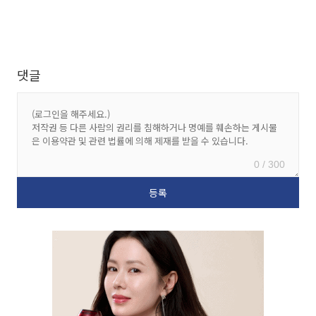
댓글
0 / 300