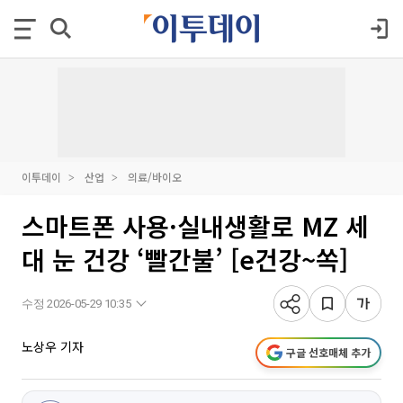
이투데이
산업
의료/바이오
스마트폰 사용·실내생활로 MZ 세
대 눈 건강 ‘빨간불’ [e건강~쏙]
수정 2026-05-29 10:35
노상우 기자
구글 선호매체 추가