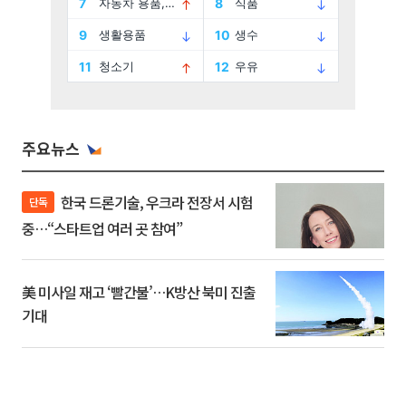
주요뉴스
한국 드론기술, 우크라 전장서 시험
단독
중…“스타트업 여러 곳 참여”
美 미사일 재고 ‘빨간불’…K방산 북미 진출
기대