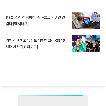
KBO 폭염 '여름방학' 끝…프로야구 갈 길
멀다 [해시태그]
빅뱅 컴백하고 튜이드 데뷔하고⋯K팝 '몇
세대'세요? [엔터로그]