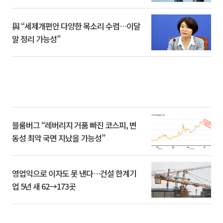
與 “세제개편안 다양한 목소리 수렴…이달
말 정리 가능성”
블룸버그 “레버리지 거품 빠진 코스피, 변
동성 최악 국면 지났을 가능성”
영업익으로 이자도 못 낸다…건설 한계기
업 5년 새 62→173곳