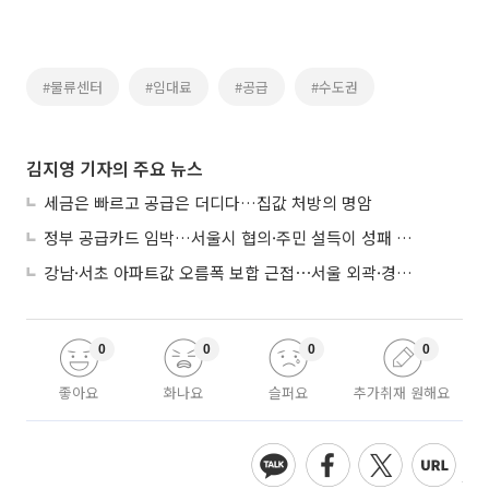
#물류센터
#임대료
#공급
#수도권
김지영 기자의 주요 뉴스
세금은 빠르고 공급은 더디다…집값 처방의 명암
정부 공급카드 임박…서울시 협의·주민 설득이 성패 가른다
강남·서초 아파트값 오름폭 보합 근접⋯서울 외곽·경기 남부 중심 매수세
0
0
0
0
좋아요
화나요
슬퍼요
추가취재 원해요