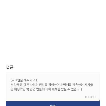
댓글
0 / 300