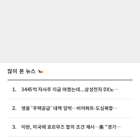
많이 본 뉴스
3445억 자사주 지급 마쳤는데...삼성전자 DX노조, 뒤늦은 '떼쓰기 집회'
1.
영끌 '주택공급' 대책 임박⋯비아파트·도심복합까지 총동원
2.
이란, 미국에 호르무즈 합의 조건 제시…美 “경기 아직 안 끝나” [종합]
3.