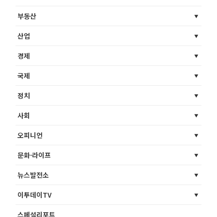
부동산
산업
경제
국제
정치
사회
오피니언
문화·라이프
뉴스발전소
이투데이TV
스페셜리포트