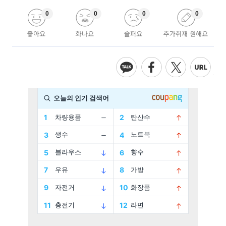
0
0
0
0
좋아요
화나요
슬퍼요
추가취재 원해요