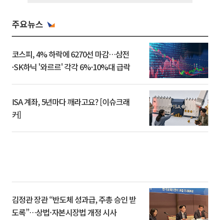
주요뉴스
코스피, 4% 하락에 6270선 마감…삼전
·SK하닉 '와르르' 각각 6%·10%대 급락
ISA 계좌, 5년마다 깨라고요? [이슈크래
커]
김정관 장관 “반도체 성과급, 주총 승인 받
도록”…상법·자본시장법 개정 시사