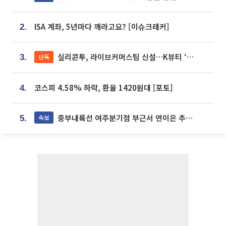
ISA 계좌, 5년마다 깨라고요? [이슈크래커]
2.
실리콘투, 라이브커머스팀 신설…K뷰티 ‘글로벌 판매망’ 확대[K뷰티 라방戰]
단독
3.
코스피 4.58% 하락, 환율 1420원대 [포토]
4.
중부내륙선 여주분기점 부근서 연이은 추돌사고 발생
속보
5.