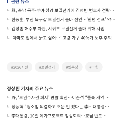
관련 뉴스
與, 충남 공주·부여·청양 보궐선거에 김영빈 변호사 전략공천
한동훈, 부산 북구갑 보궐선거 출마 선언…'퀀텀 점프' 약속에 강한 의지 표명
김성범 해수부 차관, 서귀포 보궐선거 출마 위해 사임
‘아파도 집에서 늙고 싶어…’ 고령 가구 40%가 노후 주택
#2026지선
#보궐선거
#민주당
#국힘
정상원 기자의 주요 뉴스
野, ‘보완수사권 폐지’ 반발 확산…이준석 “졸속 개악 입법”
장동혁 “형소법 의결하고 조문 안 봤다는 李…대통령 맞나”
李대통령, 10일 메가프로젝트 점검회의…호남 반도체 속도전