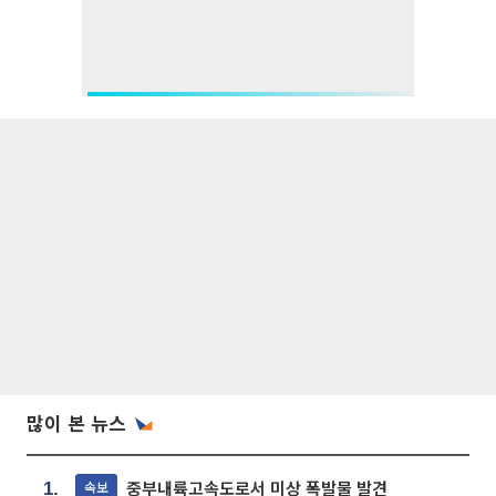
많이 본 뉴스
중부내륙고속도로서 미상 폭발물 발견
속보
1.