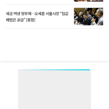
세금 꺼낸 정부에…오세훈 서울시장 “집값
해법은 공급” [종합]