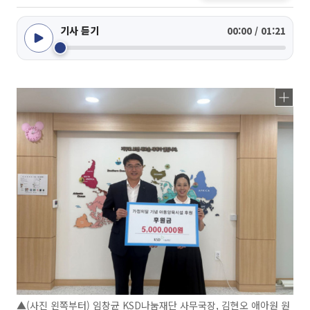
기사 듣기
00:00 / 01:21
▲(사진 왼쪽부터) 임창균 KSD나눔재단 사무국장, 김현오 애아원 원