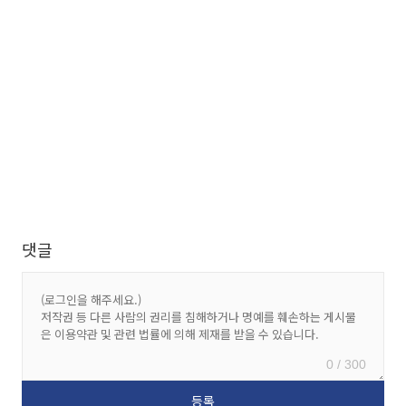
댓글
0 / 300