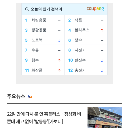
주요뉴스
22일 만에 다시 문 연 홈플러스…정상화 바
쁜데 재고 없어 ‘발동동’[가보니]