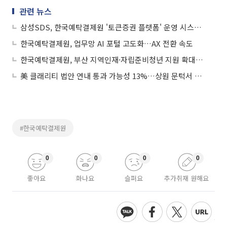
관련 뉴스
삼성SDS, 한국예탁결제원 '토큰증권 플랫폼' 운영 시스템 구축한다
한국예탁결제원, 업무망 AI 포털 고도화…AX 전환 속도
한국예탁결제원, 부산 지역인재·자립준비청년 지원 확대…사회공헌 다각화
美 클래리티 법안 연내 통과 가능성 13%…상원 문턱서 제동
#한국예탁결제원
0
0
0
0
좋아요
화나요
슬퍼요
추가취재 원해요