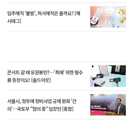
입추매직 '불발', 처서매직은 올까요? [해
시태그]
콘서트 갈 때 응원봉만?⋯'최애' 위한 필수
품 등장이오! [솔드아웃]
서울시, 정부에 정비사업 규제 완화 '건
의'⋯국토부 "협의 중" 입장만 [종합]