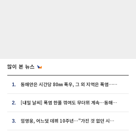
많이 본 뉴스
동해안은 시간당 80㎜ 폭우, 그 외 지역은 폭염…‘극과 극 날씨’
1.
[내일 날씨] 폭염 한풀 꺾여도 무더위 계속⋯동해안 이틀 연속 비
2.
임영웅, 어느덧 데뷔 10주년⋯"가진 것 없던 시절, 내 앞엔 20명의 팬뿐"
3.