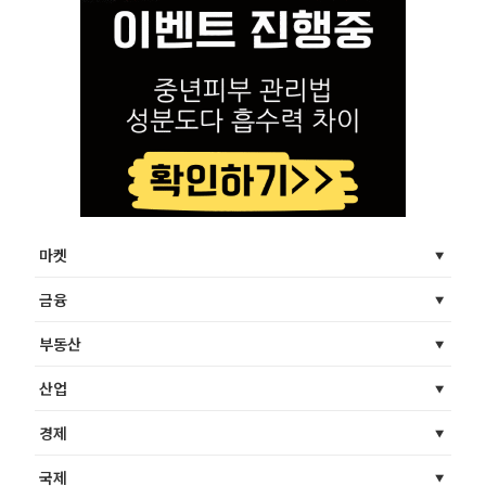
마켓
금융
부동산
산업
경제
국제