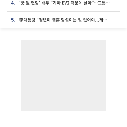
'굿 윌 헌팅' 배우 "기아 EV2 덕분에 살아"…교통사고 후 안전성 극찬
4.
李대통령 “청년이 결혼 망설이는 일 없어야...제도상 불이익 조사”
5.