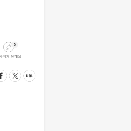
0
가취재 원해요