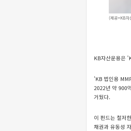
(제공=KB자
KB자산운용은 'K
'KB 법인용 M
2022년 약 9
거뒀다.
이 펀드는 철저
채권과 유동성 자