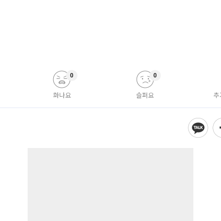
0
0
화나요
슬퍼요
추