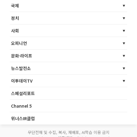
국제
정치
사회
오피니언
문화·라이프
뉴스발전소
이투데이TV
스페셜리포트
Channel 5
위너스IR클럽
무단전재 및 수집, 복사, 재배포, AI학습 이용 금지