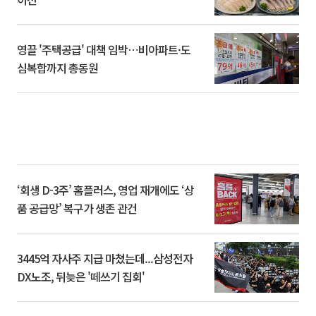
영끌 '주택공급' 대책 임박⋯비아파트·도
심복합까지 총동원
‘회생 D-3주’ 홈플러스, 영업 재개에도 ‘상
품 공급망’ 복구가 생존 관건
3445억 자사주 지급 마쳤는데...삼성전자
DX노조, 뒤늦은 '떼쓰기 집회'