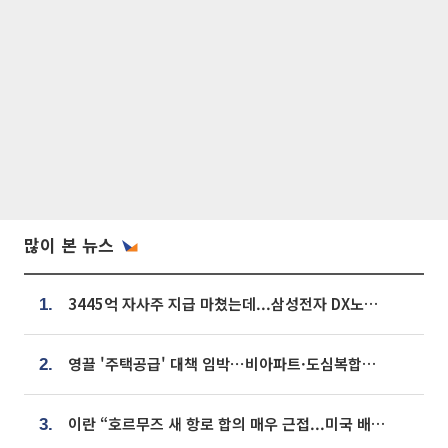
많이 본 뉴스
3445억 자사주 지급 마쳤는데...삼성전자 DX노조, 뒤늦은 '떼쓰기 집회'
1.
영끌 '주택공급' 대책 임박⋯비아파트·도심복합까지 총동원
2.
이란 “호르무즈 새 항로 합의 매우 근접...미국 배상 먼저”
3.