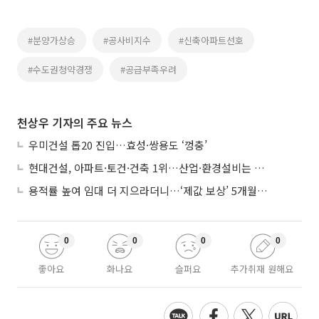
#분양가상승
#공사비지수
#신축아파트선호
#수도권청약경쟁
#공급부족우려
천상우 기자의 주요 뉴스
우미건설 톱20 진입…효성·쌍용도 ‘껑충’
현대건설, 아파트·토건·건축 1위…산업·환경설비는 삼성E&A
용적률 높여 임대 더 지으라더니…‘제값 보상’ 5개월째 국회에 발목
0
0
0
0
좋아요
화나요
슬퍼요
추가취재 원해요