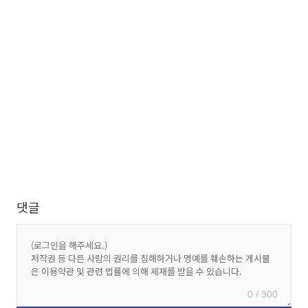
댓글
0 / 300