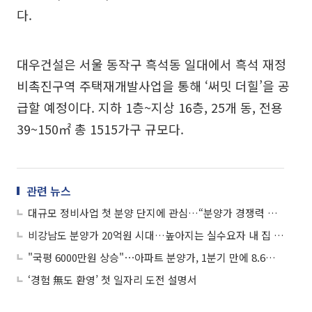
다.
대우건설은 서울 동작구 흑석동 일대에서 흑석 재정
비촉진구역 주택재개발사업을 통해 ‘써밋 더힐’을 공
급할 예정이다. 지하 1층~지상 16층, 25개 동, 전용
39~150㎡ 총 1515가구 규모다.
관련 뉴스
대규모 정비사업 첫 분양 단지에 관심…“분양가 경쟁력 주목”
비강남도 분양가 20억원 시대…높아지는 실수요자 내 집 마련 ‘문턱’
"국평 6000만원 상승"⋯아파트 분양가, 1분기 만에 8.6%↑
‘경험 無도 환영’ 첫 일자리 도전 설명서