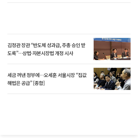
김정관 장관 “반도체 성과급, 주총 승인 받
도록”…상법·자본시장법 개정 시사
세금 꺼낸 정부에…오세훈 서울시장 “집값
해법은 공급” [종합]