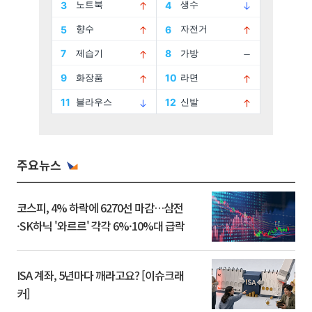
주요뉴스
코스피, 4% 하락에 6270선 마감…삼전
·SK하닉 '와르르' 각각 6%·10%대 급락
ISA 계좌, 5년마다 깨라고요? [이슈크래
커]