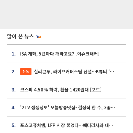
많이 본 뉴스
ISA 계좌, 5년마다 깨라고요? [이슈크래커]
1.
실리콘투, 라이브커머스팀 신설…K뷰티 ‘글로벌 판매망’ 확대[K뷰티 라방戰]
단독
2.
코스피 4.58% 하락, 환율 1420원대 [포토]
3.
'2TV 생생정보' 오늘방송맛집- 결정적 한 수, 3종 메밀면! 메밀 소바 맛집 '의○○○○'
4.
포스코퓨처엠, LFP 시장 뚫었다…배터리사와 대규모 장기 공급 합의
5.