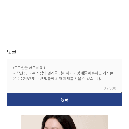
댓글
0 / 300