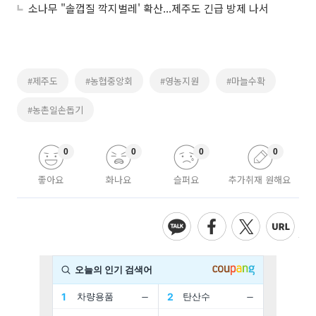
소나무 "솔껍질 깍지벌레' 확산...제주도 긴급 방제 나서
#제주도
#농협중앙회
#영농지원
#마늘수확
#농촌일손돕기
0
0
0
0
좋아요
화나요
슬퍼요
추가취재 원해요