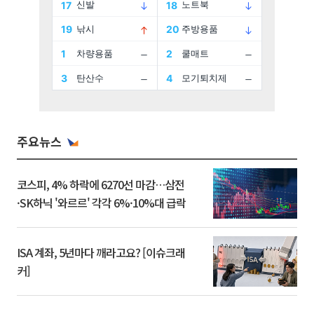
주요뉴스
코스피, 4% 하락에 6270선 마감…삼전
·SK하닉 '와르르' 각각 6%·10%대 급락
ISA 계좌, 5년마다 깨라고요? [이슈크래
커]