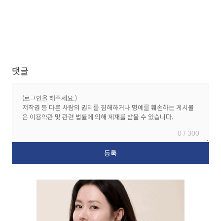
댓글
0 / 300