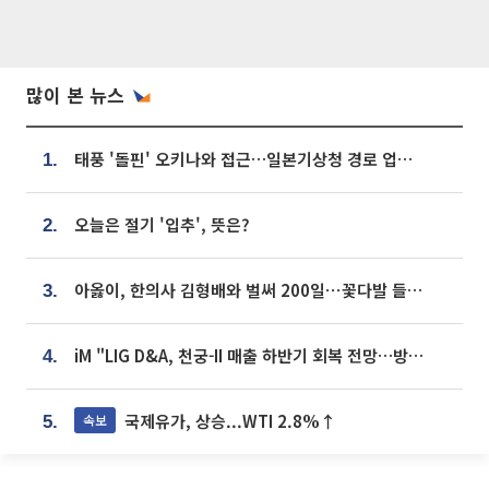
많이 본 뉴스
태풍 '돌핀' 오키나와 접근…일본기상청 경로 업데이트
1.
오늘은 절기 '입추', 뜻은?
2.
아옳이, 한의사 김형배와 벌써 200일⋯꽃다발 들고 "프러포즈 아냐"
3.
iM "LIG D&A, 천궁-II 매출 하반기 회복 전망…방산 톱픽 유지"
4.
국제유가, 상승...WTI 2.8%↑
속보
5.