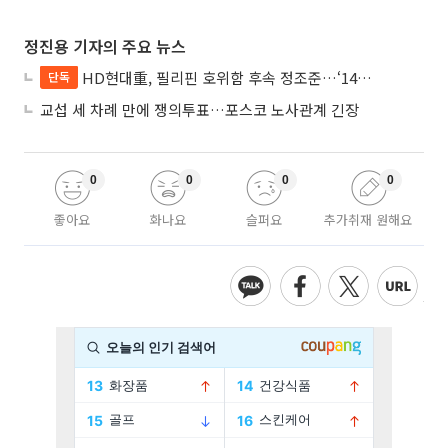
정진용 기자의 주요 뉴스
HD현대重, 필리핀 호위함 후속 정조준…‘14척+α’ 싹쓸이 노린다
단독
교섭 세 차례 만에 쟁의투표…포스코 노사관계 긴장
0
0
0
0
좋아요
화나요
슬퍼요
추가취재 원해요