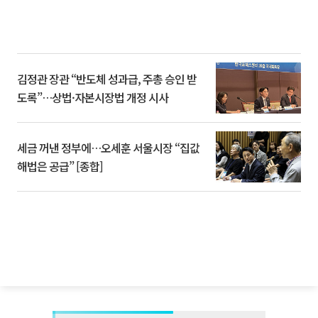
김정관 장관 “반도체 성과급, 주총 승인 받
도록”…상법·자본시장법 개정 시사
세금 꺼낸 정부에…오세훈 서울시장 “집값
해법은 공급” [종합]