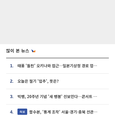
많이 본 뉴스
태풍 '돌핀' 오키나와 접근…일본기상청 경로 업데이트
1.
오늘은 절기 '입추', 뜻은?
2.
빅뱅, 20주년 기념 '새 뱅봉' 선보인다⋯콘서트 앞두고 팝업 개최
3.
합수본, '통계 조작' 서울·경기·충북 선관위 등 추가 압수수색
속보
4.