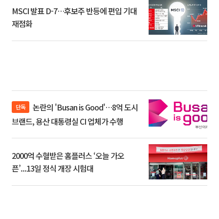
MSCI 발표 D-7…후보주 반등에 편입 기대
재점화
논란의 'Busan is Good'…8억 도시
단독
브랜드, 용산 대통령실 CI 업체가 수행
2000억 수혈받은 홈플러스 ‘오늘 가오
픈’...13일 정식 개장 시험대