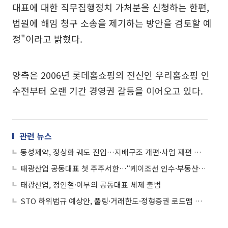
대표에 대한 직무집행정치 가처분을 신청하는 한편,
법원에 해임 청구 소송을 제기하는 방안을 검토할 예
정"이라고 밝혔다.
양측은 2006년 롯데홈쇼핑의 전신인 우리홈쇼핑 인
수전부터 오랜 기간 경영권 갈등을 이어오고 있다.
관련 뉴스
동성제약, 정상화 궤도 진입…지배구조 개편·사업 재편 본격화
태광산업 공동대표 첫 주주서한…“케이조선 인수·부동산 개발 기회 다각 검토”
태광산업, 정인철·이부의 공동대표 체제 출범
STO 하위법규 예상안, 풀링·거래한도·정형증권 로드맵 제시