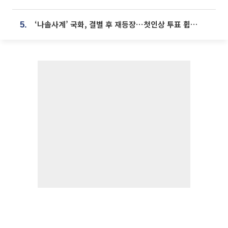
‘나솔사계’ 국화, 결별 후 재등장⋯첫인상 투표 휩쓸고 ‘인기녀’ 등극
5.