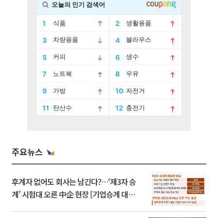
주요뉴스
후계자 없어도 회사는 남긴다?…‘제3자 승
계’ 시험대 오른 中企 현장 [기업승계 대전
환]