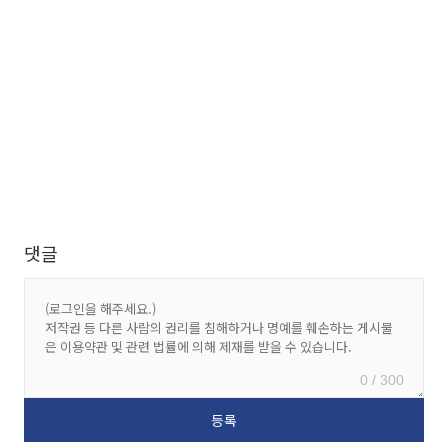
댓글
0 / 300