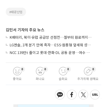
#태광산업
김민서 기자의 주요 뉴스
K배터리, 북미·유럽 공급망 선점전…셀부터 원료까지 현지화
LG엔솔, 2개 분기 만에 흑자…ESS·원통형 앞세워 성장 가속
NCC 139만t 줄이고 롯데·한화·DL 공동 운영…여수 1호 본궤도
0
0
0
0
좋아요
화나요
슬퍼요
추가취재 원해요