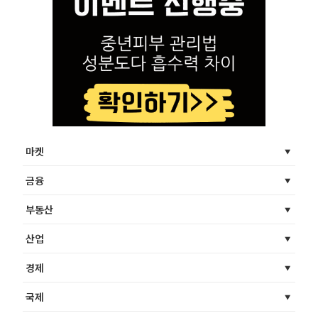
마켓
금융
부동산
산업
경제
국제