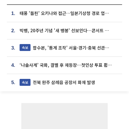
태풍 '돌핀' 오키나와 접근…일본기상청 경로 업데이트
1.
빅뱅, 20주년 기념 '새 뱅봉' 선보인다⋯콘서트 앞두고 팝업 개최
2.
합수본, '통계 조작' 서울·경기·충북 선관위 등 추가 압수수색
속보
3.
‘나솔사계’ 국화, 결별 후 재등장⋯첫인상 투표 휩쓸고 ‘인기녀’ 등극
4.
전북 완주 삼례읍 공장서 화재 발생
속보
5.