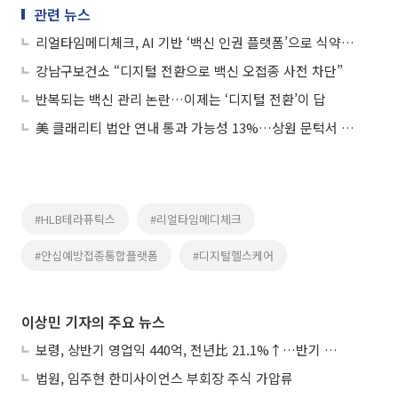
관련 뉴스
리얼타임메디체크, AI 기반 ‘백신 인권 플랫폼’으로 식약처장상 수상
강남구보건소 “디지털 전환으로 백신 오접종 사전 차단”
반복되는 백신 관리 논란…이제는 ‘디지털 전환’이 답
美 클래리티 법안 연내 통과 가능성 13%…상원 문턱서 제동
#HLB테라퓨틱스
#리얼타임메디체크
#안심예방접종통합플랫폼
#디지털헬스케어
이상민 기자의 주요 뉴스
보령, 상반기 영업익 440억, 전년比 21.1%↑…반기 역대 최대
법원, 임주현 한미사이언스 부회장 주식 가압류