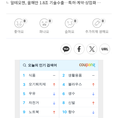
알테오젠, 올해만 1.8조 기술수출…특허·계약·상업화 ‘삼박자’
0
0
0
0
좋아요
화나요
슬퍼요
추가취재 원해요