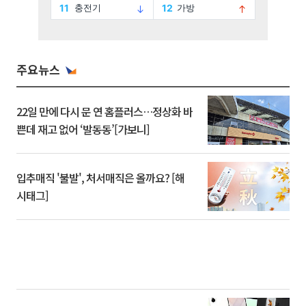
주요뉴스
22일 만에 다시 문 연 홈플러스…정상화 바
쁜데 재고 없어 ‘발동동’[가보니]
입추매직 '불발', 처서매직은 올까요? [해
시태그]