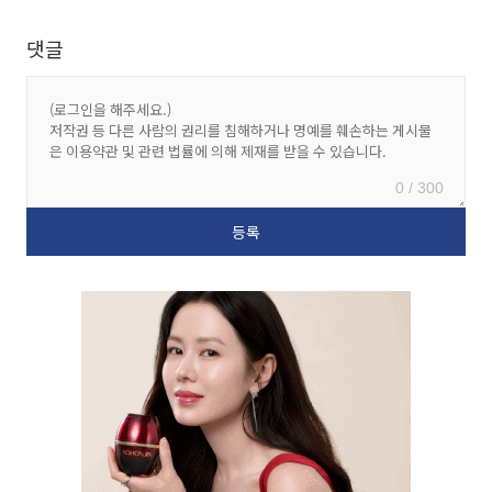
댓글
0 / 300