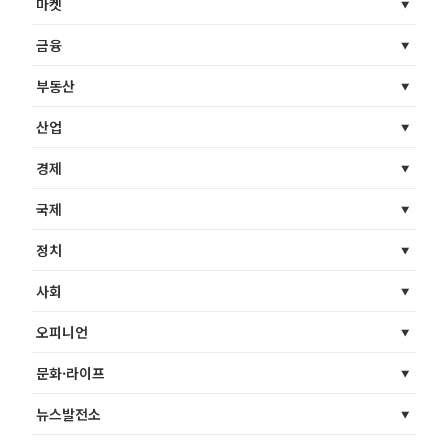
마켓
금융
부동산
산업
경제
국제
정치
사회
오피니언
문화·라이프
뉴스발전소