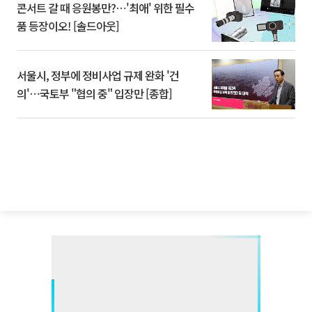
콘서트 갈 때 응원봉만?⋯'최애' 위한 필수
품 등장이오! [솔드아웃]
서울시, 정부에 정비사업 규제 완화 '건
의'⋯국토부 "협의 중" 입장만 [종합]