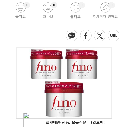
0
0
0
0
좋아요
화나요
슬퍼요
추가취재 원해요