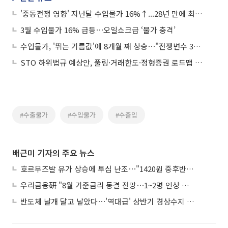
'중동전쟁 영향' 지난달 수입물가 16%↑...28년 만에 최고 상승률
3월 수입물가 16% 급등⋯오일쇼크급 ‘물가 충격’
수입물가, '뛰는 기름값'에 8개월 째 상승⋯"전쟁변수 3월 중 반영"
STO 하위법규 예상안, 풀링·거래한도·정형증권 로드맵 제시
#수출물가
#수입물가
#수출입
배근미 기자의 주요 뉴스
호르무즈발 유가 상승에 투심 난조⋯"1420원 중후반 등락"
우리금융硏 "8월 기준금리 동결 전망⋯1~2명 인상 소수의견 낼 것"
반도체 날개 달고 날았다⋯'역대급' 상반기 경상수지 흑자 2000억달러 육박