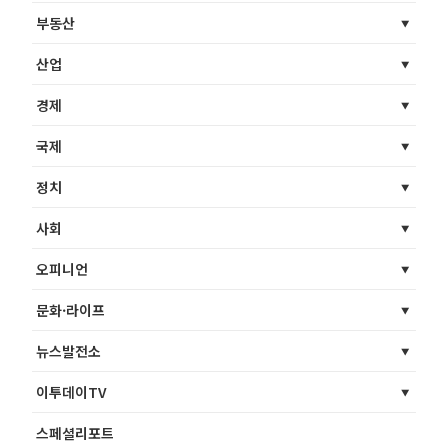
부동산
산업
경제
국제
정치
사회
오피니언
문화·라이프
뉴스발전소
이투데이TV
스페셜리포트