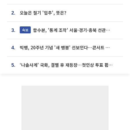
오늘은 절기 '입추', 뜻은?
2.
합수본, '통계 조작' 서울·경기·충북 선관위 등 추가 압수수색
속보
3.
빅뱅, 20주년 기념 '새 뱅봉' 선보인다⋯콘서트 앞두고 팝업 개최
4.
‘나솔사계’ 국화, 결별 후 재등장⋯첫인상 투표 휩쓸고 ‘인기녀’ 등극
5.