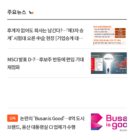
주요뉴스
후계자 없어도 회사는 남긴다?…‘제3자 승
계’ 시험대 오른 中企 현장 [기업승계 대전
환]
MSCI 발표 D-7…후보주 반등에 편입 기대
재점화
논란의 'Busan is Good'…8억 도시
단독
브랜드, 용산 대통령실 CI 업체가 수행