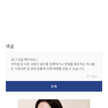
댓글
0 / 300