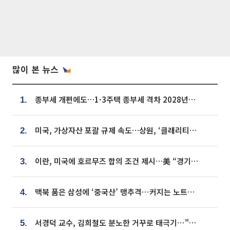
많이 본 뉴스
종부세 개편에도…1·3주택 종부세 격차 2028년부터 확대
1.
미국, 가상자산 포괄 규제 속도…상원, ‘클래리티법’ 9월 절차투표 추진
2.
이란, 미국에 호르무즈 합의 조건 제시…美 “경기 아직 안 끝나” [종합]
3.
맥북 품은 삼성에 ‘중국산’ 맹추격⋯커지는 노트북 OLED 시장
4.
서경덕 교수, 김희철도 분노한 거꾸로 태극기⋯"엉터리는 아냐, 아쉬울 뿐"
5.