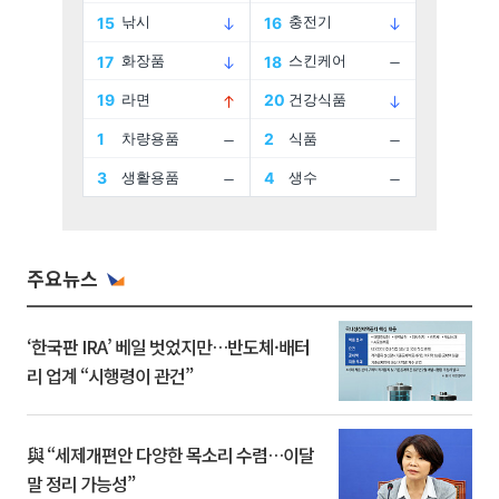
주요뉴스
‘한국판 IRA’ 베일 벗었지만…반도체·배터
리 업계 “시행령이 관건”
與 “세제개편안 다양한 목소리 수렴…이달
말 정리 가능성”