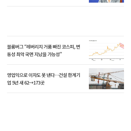
블룸버그 “레버리지 거품 빠진 코스피, 변
동성 최악 국면 지났을 가능성”
영업익으로 이자도 못 낸다…건설 한계기
업 5년 새 62→173곳