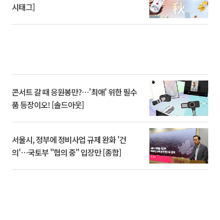
시태그]
콘서트 갈 때 응원봉만?⋯'최애' 위한 필수
품 등장이오! [솔드아웃]
서울시, 정부에 정비사업 규제 완화 '건
의'⋯국토부 "협의 중" 입장만 [종합]