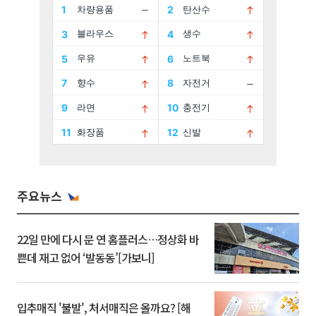
주요뉴스
22일 만에 다시 문 연 홈플러스…정상화 바
쁜데 재고 없어 ‘발동동’[가보니]
입추매직 '불발', 처서매직은 올까요? [해