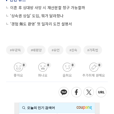
이혼 후 상대방 사망 시 재산분할 청구 가능할까
‘상속권 상실’ 도입, 뭐가 달라졌나
‘경험 無도 환영’ 첫 일자리 도전 설명서
#부광득
#태평양
#유언
#상속
#가족법
0
0
0
0
좋아요
화나요
슬퍼요
추가취재 원해요