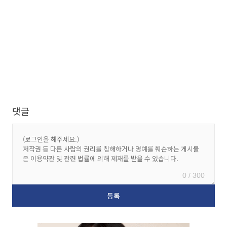
댓글
0 / 300