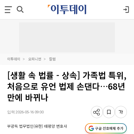
이투데이
오피니언
칼럼
[생활 속 법률 - 상속] 가족법 특위,
처음으로 유언 법제 손댄다…68년
만에 바뀌나
입력 2026-05-16 09:00
부광득 법무법인(유한) 태평양 변호사
구글 선호매체 추가