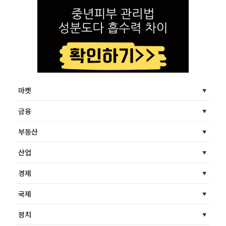
마켓
금융
부동산
산업
경제
국제
정치