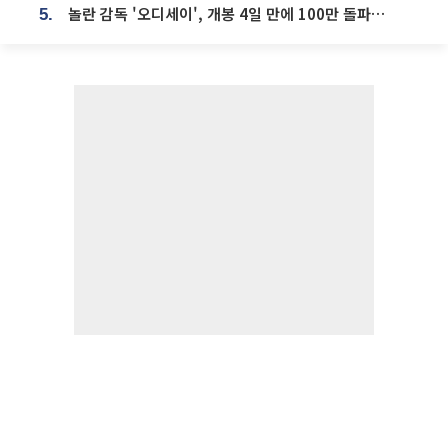
놀란 감독 '오디세이', 개봉 4일 만에 100만 돌파⋯'왕사남' 보다 빠르다
5.