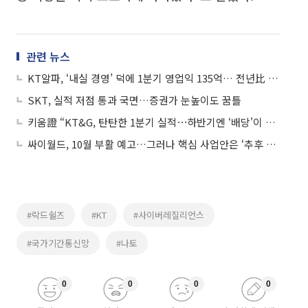
관련 뉴스
KT알파, ‘내실 경영’ 덕에 1분기 영업익 135억… 전년比 10.5%↑
SKT, 실적 저점 통과 국면…증권가 눈높이도 꿈틀
키움證 “KT&G, 탄탄한 1분기 실적⋯하반기엔 ‘배당'이 주가 끌어올릴 것”
싸이월드, 10월 부활 예고…그러나 핵심 사업안은 ‘추후 공개’
#락드쉴즈
#KT
#사이버레질리언스
#국가기간통신망
#나토
0
0
0
0