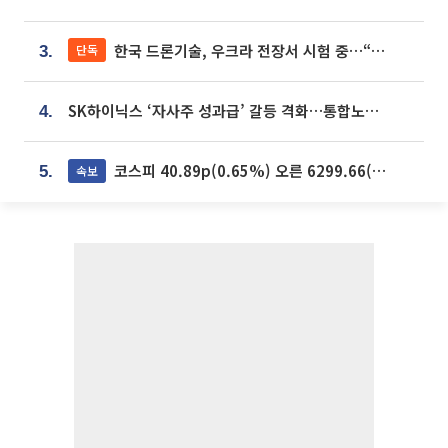
한국 드론기술, 우크라 전장서 시험 중…“스타트업 여러 곳 참여”
단독
3.
SK하이닉스 ‘자사주 성과급’ 갈등 격화…통합노조 출범 움직임
4.
코스피 40.89p(0.65%) 오른 6299.66(마감)
속보
5.