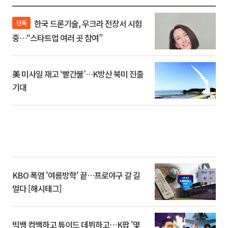
한국 드론기술, 우크라 전장서 시험
단독
중…“스타트업 여러 곳 참여”
美 미사일 재고 ‘빨간불’…K방산 북미 진출
기대
KBO 폭염 '여름방학' 끝…프로야구 갈 길
멀다 [해시태그]
빅뱅 컴백하고 튜이드 데뷔하고⋯K팝 '몇