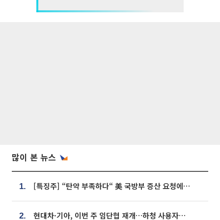
많이 본 뉴스
[특징주] “탄약 부족하다“ 美 국방부 증산 요청에⋯국내 방산주 급등세
1.
현대차·기아, 이번 주 임단협 재개…하청 사용자성 재심도 ‘변수’
2.