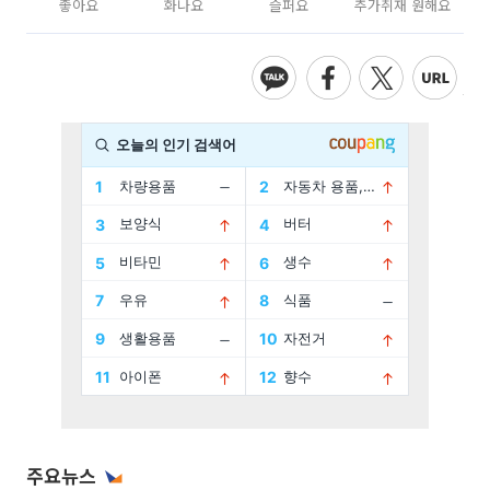
좋아요
화나요
슬퍼요
추가취재 원해요
주요뉴스