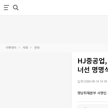
이투데이
사회
전국
HJ중공업,
너선 명명
입력 2026-05-14 14:18
영남취재본부 서영인