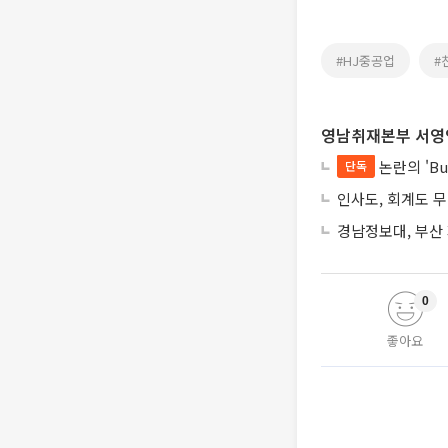
#HJ중공업
#
영남취재본부 서영
논란의 'Bu
단독
인사도, 회계도 
경남정보대, 부산
0
좋아요