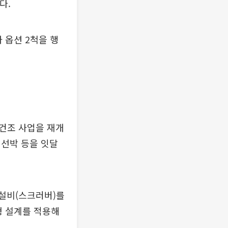
다.
 옵션 2척을 행
 건조 사업을 재개
F 선박 등을 잇달
황설비(스크러버)를
형 설계를 적용해