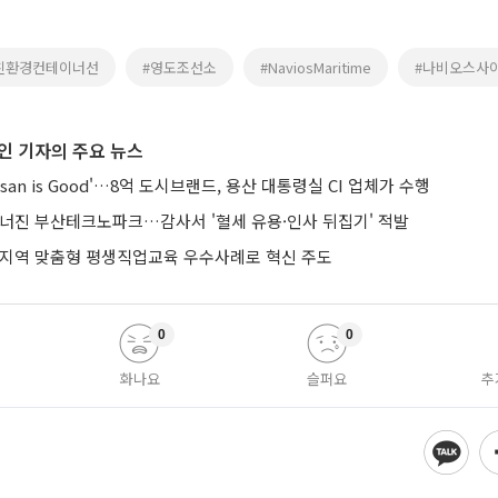
친환경컨테이너선
#영도조선소
#NaviosMaritime
#나비오스사
인 기자의 주요 뉴스
san is Good'…8억 도시브랜드, 용산 대통령실 CI 업체가 수행
무너진 부산테크노파크…감사서 '혈세 유용·인사 뒤집기' 적발
 지역 맞춤형 평생직업교육 우수사례로 혁신 주도
0
0
화나요
슬퍼요
추