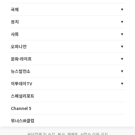
국제
정치
사회
오피니언
문화·라이프
뉴스발전소
이투데이TV
스페셜리포트
Channel 5
위너스IR클럽
무단전재 및 수집, 복사, 재배포, AI학습 이용 금지