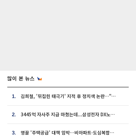
많이 본 뉴스
김희철, '뒤집힌 태극기' 지적 후 정치색 논란…"좌우 떠나 우리나라 국기"
1.
3445억 자사주 지급 마쳤는데...삼성전자 DX노조, 뒤늦은 '떼쓰기 집회'
2.
영끌 '주택공급' 대책 임박⋯비아파트·도심복합까지 총동원
3.