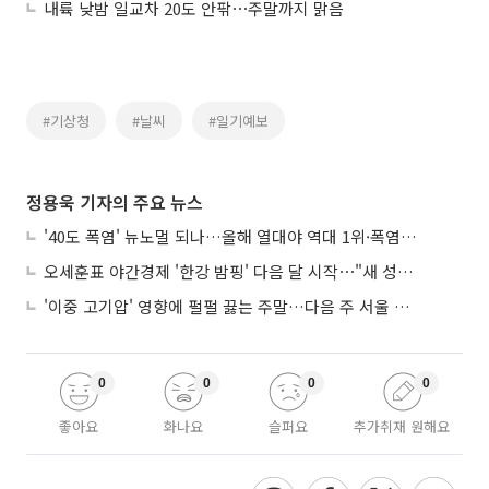
내륙 낮밤 일교차 20도 안팎⋯주말까지 맑음
#기상청
#날씨
#일기예보
정용욱 기자의 주요 뉴스
'40도 폭염' 뉴노멀 되나…올해 열대야 역대 1위·폭염일수 평년 3배 넘어
오세훈표 야간경제 '한강 밤핑' 다음 달 시작⋯"새 성장동력 만들 것"
'이중 고기압' 영향에 펄펄 끓는 주말…다음 주 서울 포함 서쪽이 더 덥다
0
0
0
0
좋아요
화나요
슬퍼요
추가취재 원해요