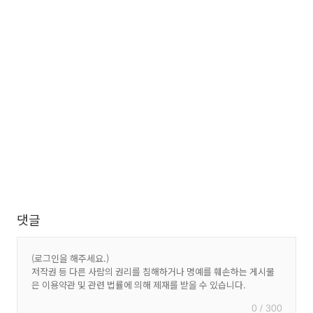
댓글
0 / 300