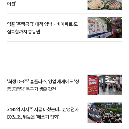
이션’
영끌 '주택공급' 대책 임박⋯비아파트·도
심복합까지 총동원
‘회생 D-3주’ 홈플러스, 영업 재개에도 ‘상
품 공급망’ 복구가 생존 관건
3445억 자사주 지급 마쳤는데...삼성전자
DX노조, 뒤늦은 '떼쓰기 집회'