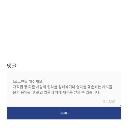
댓글
0 / 300