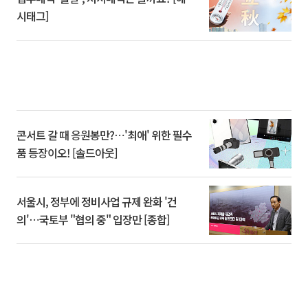
시태그]
콘서트 갈 때 응원봉만?⋯'최애' 위한 필수
품 등장이오! [솔드아웃]
서울시, 정부에 정비사업 규제 완화 '건
의'⋯국토부 "협의 중" 입장만 [종합]