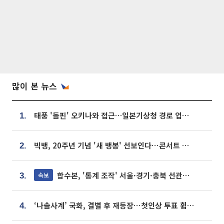
많이 본 뉴스
태풍 '돌핀' 오키나와 접근…일본기상청 경로 업데이트
1.
빅뱅, 20주년 기념 '새 뱅봉' 선보인다⋯콘서트 앞두고 팝업 개최
2.
합수본, '통계 조작' 서울·경기·충북 선관위 등 추가 압수수색
속보
3.
‘나솔사계’ 국화, 결별 후 재등장⋯첫인상 투표 휩쓸고 ‘인기녀’ 등극
4.