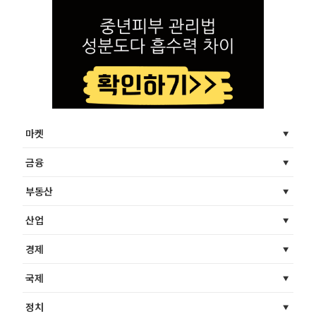
마켓
금융
부동산
산업
경제
국제
정치