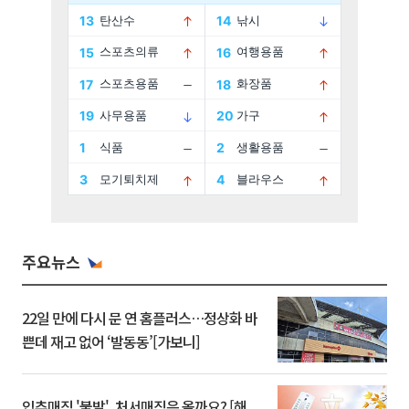
주요뉴스
22일 만에 다시 문 연 홈플러스…정상화 바
쁜데 재고 없어 ‘발동동’[가보니]
입추매직 '불발', 처서매직은 올까요? [해