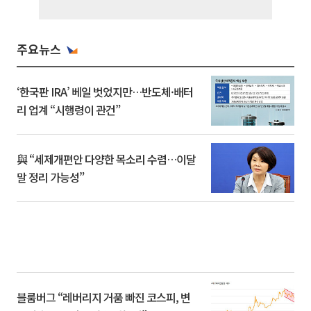
주요뉴스
‘한국판 IRA’ 베일 벗었지만…반도체·배터
리 업계 “시행령이 관건”
與 “세제개편안 다양한 목소리 수렴…이달
말 정리 가능성”
블룸버그 “레버리지 거품 빠진 코스피, 변