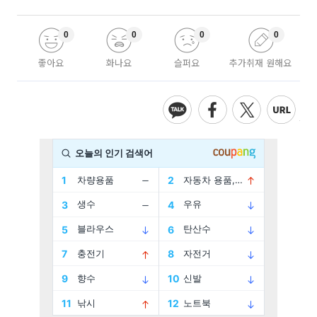
0
0
0
0
좋아요
화나요
슬퍼요
추가취재 원해요