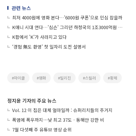
관련 뉴스
최저 4000원에 영화 본다…'6000원 쿠폰'으로 민심 잡을까
K애니 시대 연다…'심슨' 그리던 하청국의 1조3000억원 반격
K팝에서 'K'가 사라지고 있다
‘경험 無도 환영’ 첫 일자리 도전 설명서
#마이클
#영화
#빌리진
#스릴러
#황제
정지윤 기자의 주요 뉴스
Vol. 12 이 집은 대체 얼마일까 : 슈퍼리치들의 주거지
폭염에 폭우까지⋯낮 최고 37도ㆍ동해안 강한 비
7월 다섯째 주 유튜브 영상 순위