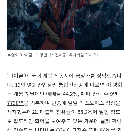
▲영화 '마이클' 속 장면. (사진제공=유니버설 픽쳐스)
'마이클'이 국내 개봉과 동시에 극장가를 장악했습니
다. 13일 영화관입장권 통합전산망에 따르면 이 영화
는
개봉 첫날에만 예매율 44.2%, 예매 관객 수 9만
7730명
을 기록하며 단숨에 일일 박스오피스 정상을
차지했는데요. 매출액 점유율이 55.2%에 달할 정도
로 압도적인 화력을 보여주고 있는 가운데 실제 관람
객 만족도를 나타내는 CGV 에그지수 또한 94%를 기