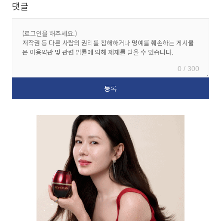
댓글
0 / 300