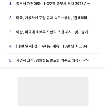
종부세 개편에도…1·3주택 종부세 격차 2028년부터 확대
1.
미국, 가상자산 포괄 규제 속도…상원, ‘클래리티법’ 9월 절차투표 추진
2.
이란, 미국에 호르무즈 합의 조건 제시…美 “경기 아직 안 끝나” [종합]
3.
[내일 날씨] 전국 무더위 계속…10일 낮 최고 34도 육박
4.
서경덕 교수, 김희철도 분노한 거꾸로 태극기⋯"엉터리는 아냐, 아쉬울 뿐"
5.