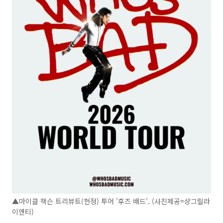
▲마이클 잭슨 트리뷰트(헌정) 투어 '후즈 배드'. (사진제공=샹그릴라
이엔티)