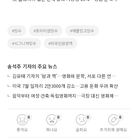
#빙수
#프리미엄빙수
#애플망고빙수
#시그니처빙수
#외국인관광객
송석주 기자의 주요 뉴스
김유태 기자의 '밤과 책'…영화와 문학, 서로 다른 언어를 읽다
미국 7월 일자리 2만3000개 감소…고용 둔화 우려 확산
음악부터 여성·건축·독립영화까지…극장 대신 영화제로 즐기는 스크린 여행
0
0
0
0
좋아요
화나요
슬퍼요
추가취재 원해요