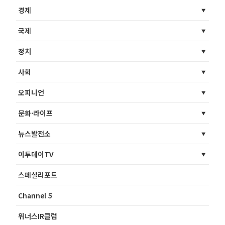
경제
국제
정치
사회
오피니언
문화·라이프
뉴스발전소
이투데이TV
스페셜리포트
Channel 5
위너스IR클럽