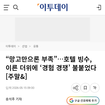
이투데이
산업
유통
“망고만으론 부족”…호텔 빙수,
이른 더위에 ‘경험 경쟁’ 불붙었다
[주말&]
입력 2026-05-15 09:00
송석주 기자
구글 선호매체 추가