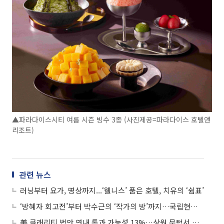
▲파라다이스시티 여름 시즌 빙수 3종 (사진제공=파라다이스 호텔앤
리조트)
관련 뉴스
러닝부터 요가, 명상까지...‘웰니스’ 품은 호텔, 치유의 ‘쉼표’
‘방혜자 회고전’부터 박수근의 ‘작가의 방’까지…국립현대미술관 3곳 주요 전시 한눈에
美 클래리티 법안 연내 통과 가능성 13%…상원 문턱서 제동