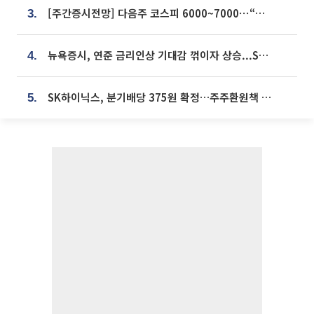
[주간증시전망] 다음주 코스피 6000~7000⋯“外人 수급은 정책이 변수”
3.
뉴욕증시, 연준 금리인상 기대감 꺾이자 상승...S&P500 사상 최고치 [종합]
4.
SK하이닉스, 분기배당 375원 확정…주주환원책 9월로 앞당겨 발표
5.