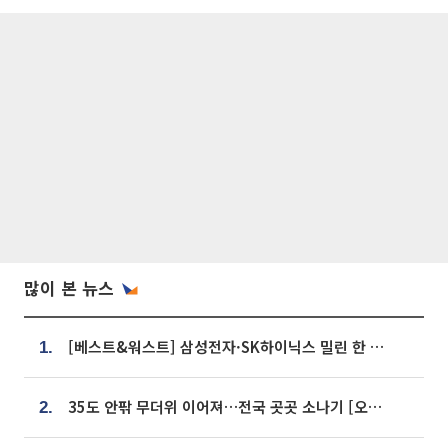
많이 본 뉴스
[베스트&워스트] 삼성전자·SK하이닉스 밀린 한 주…상상인증권은 85% 급등
1.
35도 안팎 무더위 이어져…전국 곳곳 소나기 [오늘 날씨]
2.