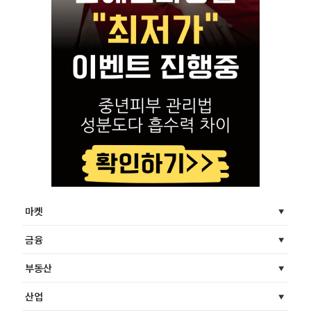
마켓
금융
부동산
산업