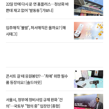
22일 만에 다시 문 연 홈플러스…정상화 바
쁜데 재고 없어 ‘발동동’[가보니]
입추매직 '불발', 처서매직은 올까요? [해
시태그]
콘서트 갈 때 응원봉만?⋯'최애' 위한 필수
품 등장이오! [솔드아웃]
서울시, 정부에 정비사업 규제 완화 '건
의'⋯국토부 "협의 중" 입장만 [종합]