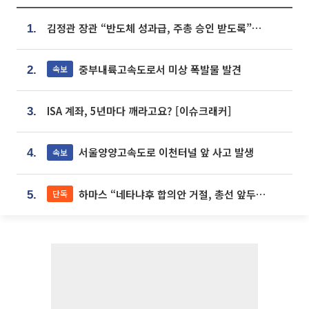
김정관 장관 “반도체 성과급, 주총 승인 받도록”…상법·자본시장법 개정 시사
1.
중부내륙고속도로서 미상 폭발물 발견
속보
2.
ISA 계좌, 5년마다 깨라고요? [이슈크래커]
3.
서울양양고속도로 이천터널 앞 사고 발생
속보
4.
하마스 “네타냐후 합의안 거절, 총선 앞두고 시간 끌기”
단독
5.