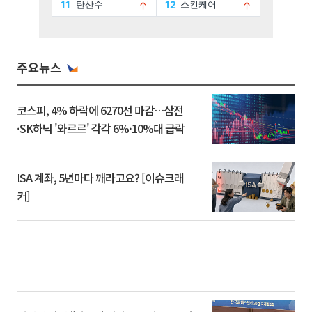
주요뉴스
코스피, 4% 하락에 6270선 마감…삼전
·SK하닉 '와르르' 각각 6%·10%대 급락
ISA 계좌, 5년마다 깨라고요? [이슈크래
커]