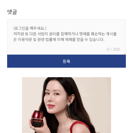
댓글
0 / 300