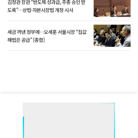
김정관 장관 “반도체 성과급, 주총 승인 받
도록”…상법·자본시장법 개정 시사
세금 꺼낸 정부에…오세훈 서울시장 “집값
해법은 공급” [종합]