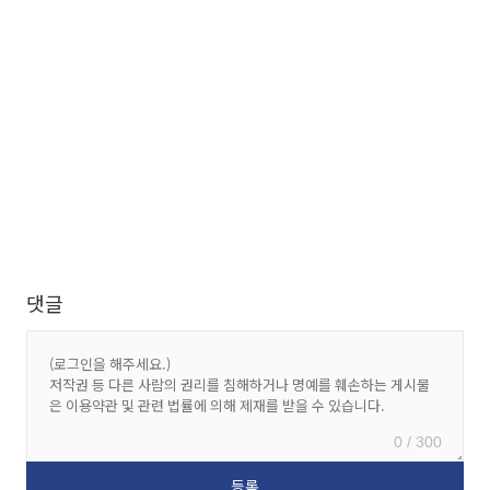
댓글
0 / 300