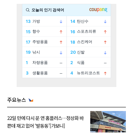
주요뉴스
22일 만에 다시 문 연 홈플러스…정상화 바
쁜데 재고 없어 ‘발동동’[가보니]