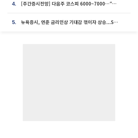
[주간증시전망] 다음주 코스피 6000~7000⋯“外人 수급은 정책이 변수”
4.
뉴욕증시, 연준 금리인상 기대감 꺾이자 상승...S&P500 사상 최고치 [종합]
5.