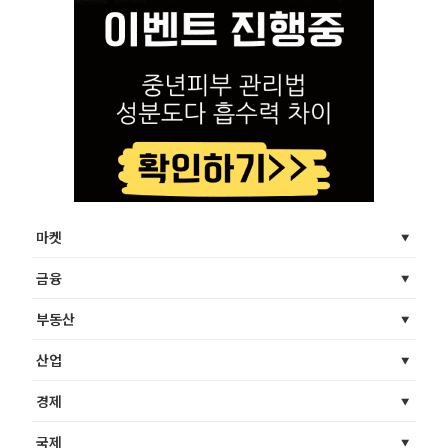
마켓
금융
부동산
산업
경제
국제