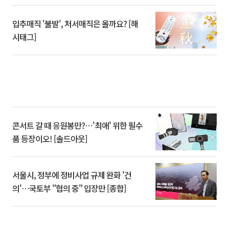
입추매직 '불발', 처서매직은 올까요? [해
시태그]
콘서트 갈 때 응원봉만?⋯'최애' 위한 필수
품 등장이오! [솔드아웃]
서울시, 정부에 정비사업 규제 완화 '건
의'⋯국토부 "협의 중" 입장만 [종합]