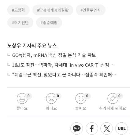
#고령화
#만성폐쇄성폐질환
#인플루엔자
#조기진단
#중증예방
노상우 기자의 주요 뉴스
GC녹십자, mRNA 백신 정밀 분석 기술 확보
J&J도 참전…빅파마, 차세대 ‘in vivo CAR-T’ 선점 경쟁 본격화
“폐렴구균 백신, 맞았다고 끝 아니다…접종력 확인해야”
0
0
0
0
좋아요
화나요
슬퍼요
추가취재 원해요