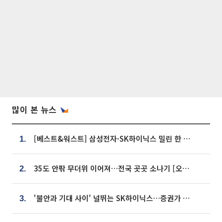
많이 본 뉴스
[베스트&워스트] 삼성전자·SK하이닉스 밀린 한 주…상상인증권은 85% 급등
1.
35도 안팎 무더위 이어져…전국 곳곳 소나기 [오늘 날씨]
2.
'불안과 기대 사이' 널뛰는 SK하이닉스…증권가 "HBM4·LTA 기반 펀터멘털 견고"
3.