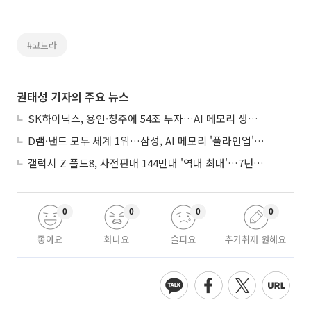
#코트라
권태성 기자의 주요 뉴스
SK하이닉스, 용인·청주에 54조 투자…AI 메모리 생산기지 키운다
D램·낸드 모두 세계 1위…삼성, AI 메모리 '풀라인업'으로 승부
갤럭시 Z 폴드8, 사전판매 144만대 '역대 최대'…7년만에 갤노트10 기록 넘어
0
0
0
0
좋아요
화나요
슬퍼요
추가취재 원해요