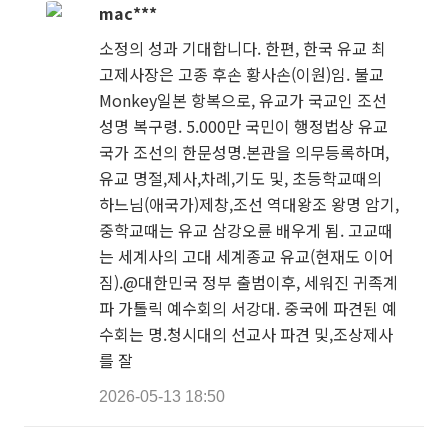
mac***
소정의 성과 기대합니다. 한편, 한국 유교 최
고제사장은 고종 후손 황사손(이원)임. 불교
Monkey일본 항복으로, 유교가 국교인 조선
성명 복구령. 5.000만 국민이 행정법상 유교
국가 조선의 한문성명.본관을 의무등록하며,
유교 명절,제사,차례,기도 및, 초등학교때의
하느님(애국가)제창,조선 역대왕조 왕명 암기,
중학교때는 유교 삼강오륜 배우게 됨. 고교때
는 세계사의 고대 세계종교 유교(현재도 이어
짐).@대한민국 정부 출범이후, 세워진 귀족계
파 가톨릭 예수회의 서강대. 중국에 파견된 예
수회는 명.청시대의 선교사 파견 및,조상제사
를 잘
2026-05-13 18:50