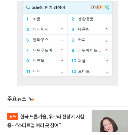
주요뉴스
한국 드론기술, 우크라 전장서 시험
단독
중…“스타트업 여러 곳 참여”