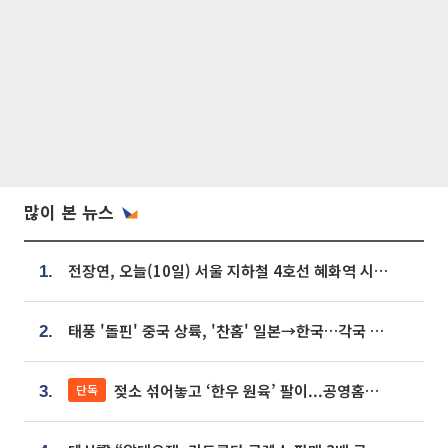
많이 본 뉴스
전장연, 오늘(10일) 서울 지하철 4호선 혜화역 시위…1호선 용산역 무정차
1.
태풍 '돌핀' 중국 상륙, '찬홈' 일본→한국…각국 기상청 예상 경로는?
2.
젖소 섞어놓고 ‘한우 원육’ 팔이...공영홈쇼핑 표기·검증 구멍
단독
3.