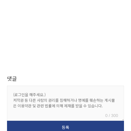
댓글
0 / 300