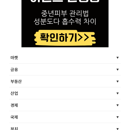
마켓
금융
부동산
산업
경제
국제
정치