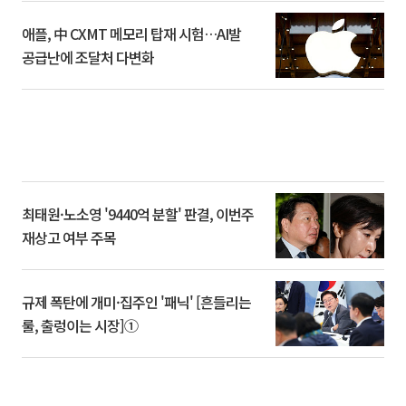
애플, 中 CXMT 메모리 탑재 시험…AI발
공급난에 조달처 다변화
최태원·노소영 '9440억 분할' 판결, 이번주
재상고 여부 주목
규제 폭탄에 개미·집주인 '패닉' [흔들리는
룰, 출렁이는 시장]①