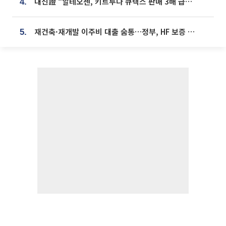
대신證 “알테오젠, 키트루다 큐렉스 판매 3배 급증…목표가 41만원 상향”
4.
재건축·재개발 이주비 대출 숨통…정부, HF 보증 신설 추진
5.