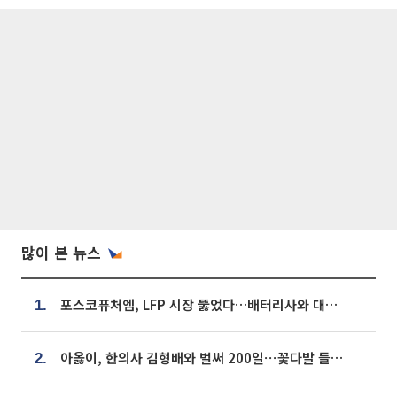
많이 본 뉴스
포스코퓨처엠, LFP 시장 뚫었다…배터리사와 대규모 장기 공급 합의
1.
아옳이, 한의사 김형배와 벌써 200일⋯꽃다발 들고 "프러포즈 아냐"
2.