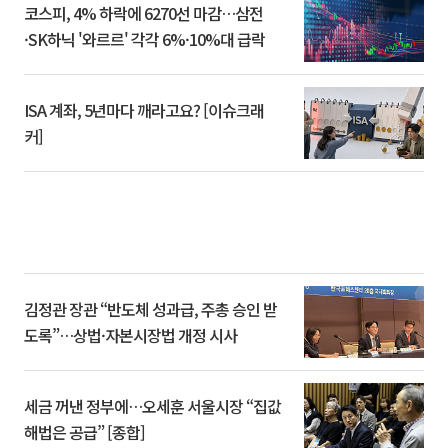
코스피, 4% 하락에 6270선 마감…삼전
·SK하닉 '와르르' 각각 6%·10%대 급락
ISA 계좌, 5년마다 깨라고요? [이슈크래
커]
김정관 장관 “반도체 성과급, 주총 승인 받
도록”…상법·자본시장법 개정 시사
세금 꺼낸 정부에…오세훈 서울시장 “집값
해법은 공급” [종합]