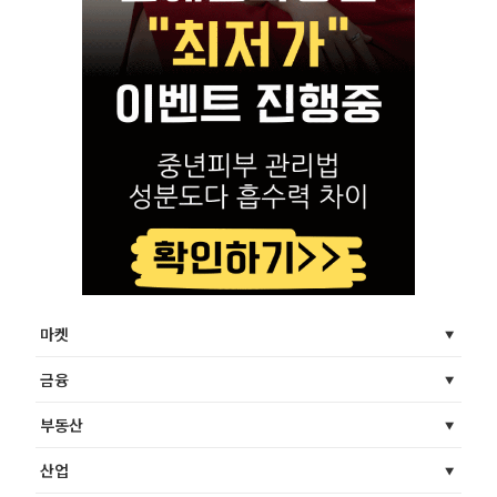
마켓
금융
부동산
산업