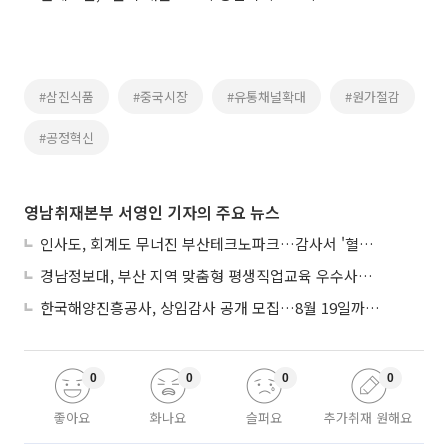
#삼진식품
#중국시장
#유통채널확대
#원가절감
#공정혁신
영남취재본부 서영인 기자의 주요 뉴스
인사도, 회계도 무너진 부산테크노파크…감사서 '혈세 유용·인사 뒤집기' 적발
경남정보대, 부산 지역 맞춤형 평생직업교육 우수사례로 혁신 주도
한국해양진흥공사, 상임감사 공개 모집…8월 19일까지 접수
0
0
0
0
좋아요
화나요
슬퍼요
추가취재 원해요