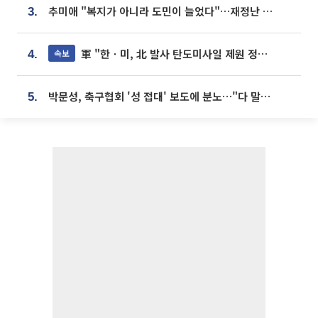
추미애 "복지가 아니라 도민이 늘었다"…재정난 책임론 정면돌파
3.
軍 "한ㆍ미, 北 발사 탄도미사일 제원 정밀분석 중"
속보
4.
박문성, 축구협회 '성 접대' 보도에 분노…"다 말아먹으려고 작정했나"
5.