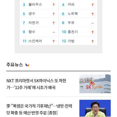
주요뉴스
NXT 프리마켓서 SK하이닉스 또 하한
가⋯‘11주 거래’에 시초가 왜곡
李 "폭염은 국가적 기후재난"…냉방·전력
망 확충 등 예산 반영 주문 [종합]