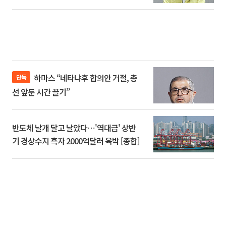
하마스 “네타냐후 합의안 거절, 총
단독
선 앞둔 시간 끌기”
반도체 날개 달고 날았다⋯'역대급' 상반
기 경상수지 흑자 2000억달러 육박 [종합]