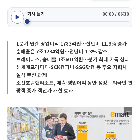
기사 듣기
00:00 / 06:30
1분기 연결 영업이익 1783억원⋯전년비 11.9% 증가
순매출은 7조1234억원⋯전년비 1.3% 감소
트레이더스, 총매출 1조601억원⋯분기 최대 기록 성과
신세계프라퍼티·SCK컴퍼니·SSG닷컴 등 주요 자회사
실적 부진 과제
조선호텔앤리조트, 매출·영업이익 동반 성장⋯외국인 관
광객 증가·객단가 개선 효과