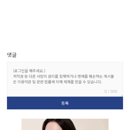
댓글
0 / 300