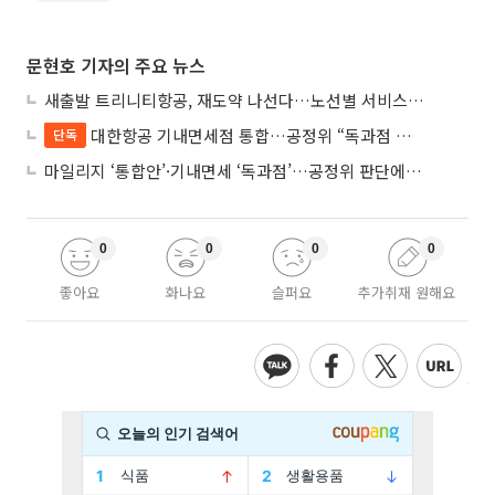
문현호 기자의 주요 뉴스
새출발 트리니티항공, 재도약 나선다…노선별 서비스 차별화
대한항공 기내면세점 통합…공정위 “독과점 여부 따진다”
단독
마일리지 ‘통합안’·기내면세 ‘독과점’…공정위 판단에 쏠린 눈
0
0
0
0
좋아요
화나요
슬퍼요
추가취재 원해요