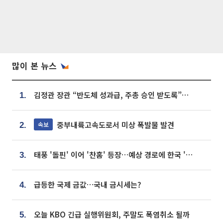
많이 본 뉴스
김정관 장관 “반도체 성과급, 주총 승인 받도록”…상법·자본시장법 개정 시사
1.
중부내륙고속도로서 미상 폭발물 발견
속보
2.
태풍 '돌핀' 이어 '찬홈' 등장…예상 경로에 한국 '한숨'
3.
급등한 국제 금값…국내 금시세는?
4.
오늘 KBO 긴급 실행위원회, 주말도 폭염취소 될까
5.