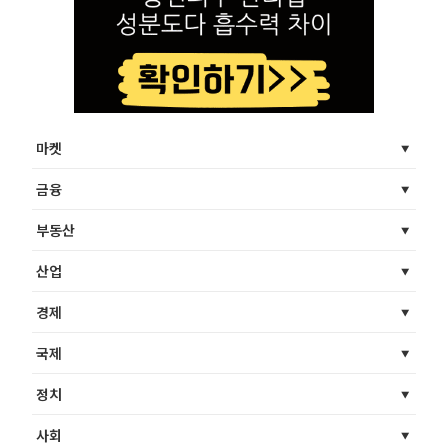
마켓
금융
부동산
산업
경제
국제
정치
사회