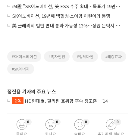
iM證 "SK이노베이션, 美 ESS 수주 확대…목표가 19만원↑"
SK이노베이션, 19년째 백혈병·소아암 어린이와 동행…누적 기부금 67억
美 클래리티 법안 연내 통과 가능성 13%…상원 문턱서 제동
#SK이노베이션
#흑자전환
#정제마진
#래깅효과
#SK에너지
정진용 기자의 주요 뉴스
HD현대重, 필리핀 호위함 후속 정조준…‘14척+α’ 싹쓸이 노린다
단독
0
0
0
0
좋아요
화나요
슬퍼요
추가취재 원해요