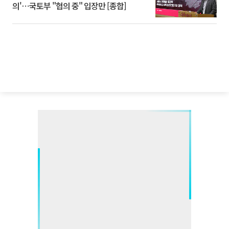
의'⋯국토부 "협의 중" 입장만 [종합]