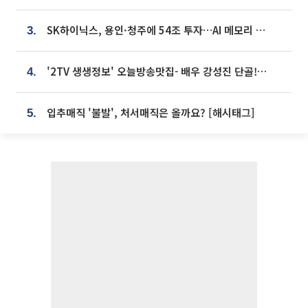
SK하이닉스, 용인·청주에 54조 투자…AI 메모리 생산기지 키운다
3.
'2TV 생생정보' 오늘방송맛집- 배우 강성진 단골! 쌀국수ㆍ푸팟퐁 커리 맛집 '블○○○'
4.
입추매직 '불발', 처서매직은 올까요? [해시태그]
5.