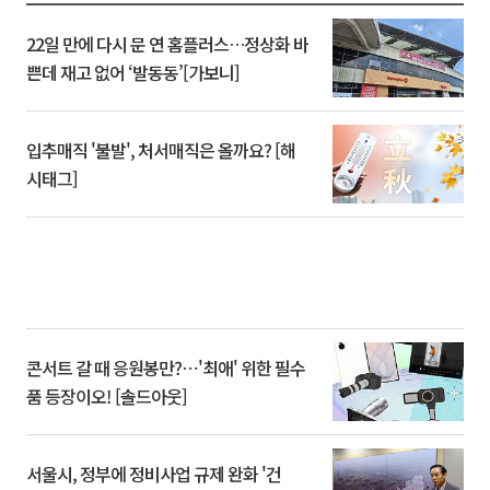
22일 만에 다시 문 연 홈플러스…정상화 바
쁜데 재고 없어 ‘발동동’[가보니]
입추매직 '불발', 처서매직은 올까요? [해
시태그]
콘서트 갈 때 응원봉만?⋯'최애' 위한 필수
품 등장이오! [솔드아웃]
서울시, 정부에 정비사업 규제 완화 '건