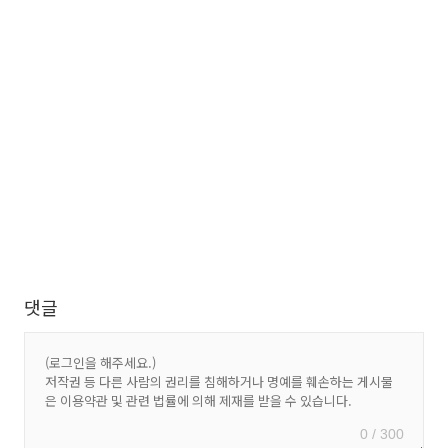
댓글
0 / 300