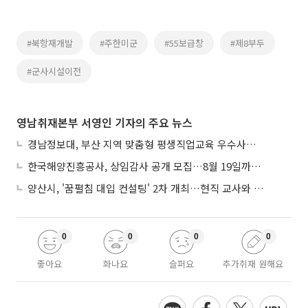
#북항재개발
#주한미군
#55보급창
#제8부두
#군사시설이전
영남취재본부 서영인 기자의 주요 뉴스
경남정보대, 부산 지역 맞춤형 평생직업교육 우수사례로 혁신 주도
한국해양진흥공사, 상임감사 공개 모집…8월 19일까지 접수
양산시, '꿈펼침 대입 컨설팅' 2차 개최…현직 교사와 1대1 맞춤 입시전략
0
0
0
0
좋아요
화나요
슬퍼요
추가취재 원해요