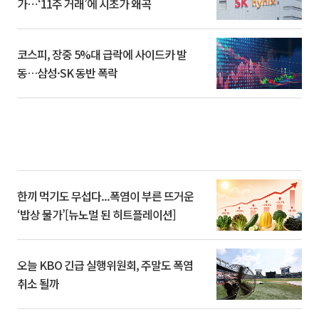
가⋯‘11주 거래’에 시초가 왜곡
코스피, 장중 5%대 급락에 사이드카 발
동…삼성·SK 동반 폭락
한끼 먹기도 무섭다...폭염이 부른 뜨거운
‘밥상 물가’[뉴노멀 된 히트플레이션]
오늘 KBO 긴급 실행위원회, 주말도 폭염
취소 될까