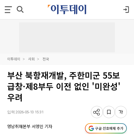
이투데이
사회
전국
부산 북항재개발, 주한미군 55보
급창·제8부두 이전 없인 '미완성'
우려
입력 2026-05-13 15:31
영남취재본부 서영인 기자
구글 선호매체 추가