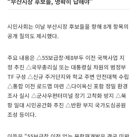
“부산시장 후보들, 명확히 답해야”
시민사회는 이날 부산시장 후보들을 향해 8개 항목의
공개 질의도 제시했다.
주요 내용은 △55보급창·제8부두 이전 국책사업 지
정 추진 △국무총리실 또는 대통령실 차원의 범정부
TF 구성 △신규 주거단지와 학교 주변 안전대책 수립
△통합 이전 로드맵 마련 △다이옥신 포함 정밀 환경
조사 실시 △군사우편터미널 장기 고착화 방지 △북
항 일대 시민공간화 추진 △반환 부지 국가도심공원
조성 등이다.
이들은 “55보급창 이전 없는 북항재개발은 결국 미완