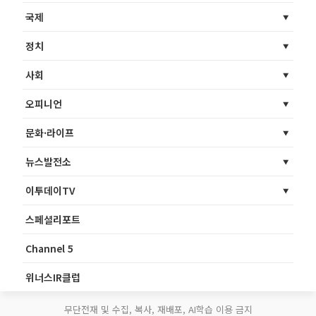
국제
정치
사회
오피니언
문화·라이프
뉴스발전소
이투데이TV
스페셜리포트
Channel 5
위너스IR클럽
무단전재 및 수집, 복사, 재배포, AI학습 이용 금지