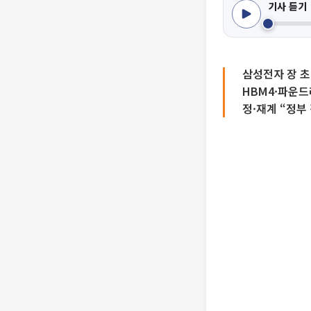
기사 듣기
삼성전자 장 초
HBM4·파운드
정·재계 “정