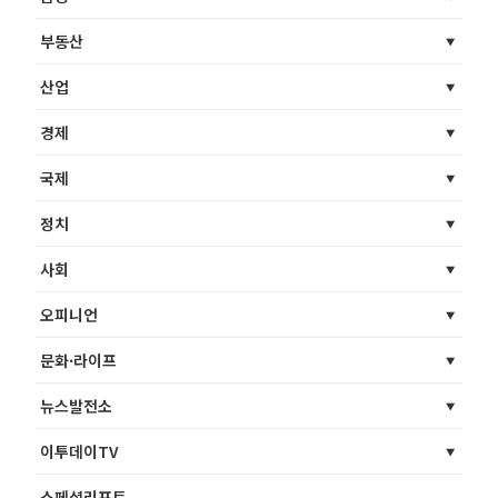
부동산
산업
경제
국제
정치
사회
오피니언
문화·라이프
뉴스발전소
이투데이TV
스페셜리포트