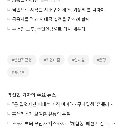
낙인으로 시작한 지배구조 개혁, 외풍의 틈 막아야
금융사들은 왜 역대급 실적을 감추려 할까
무너진 노후, 국민연금으로 다시 세우다
#생산적금융
#기업대출
#연체율
#은행
#마감후
박선현 기자의 주요 뉴스
“문 열었지만 매대는 아직 비어”…‘구사일생’ 홈플러스, 정상화 시험대
홈플러스가 보여준 유통의 본질
스투시부터 무신사 킥스까지…‘체험형’ 패션 브랜드, 잇단 제주행