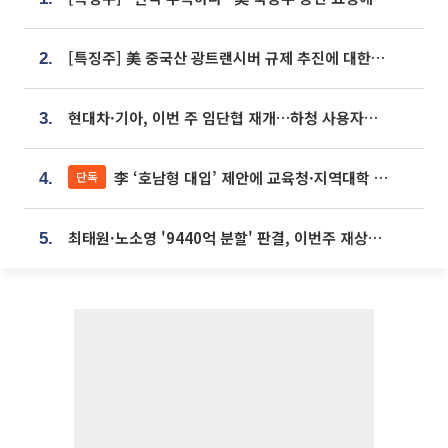
[특징주] 美 중국산 광트랜시버 규제 추진에 대한광통신 등 광통신株 강세
2.
현대차·기아, 이번 주 임단협 재개…하청 사용자성 재심도 ‘변수’
3.
李 ‘호남형 대입’ 제안에 교육청·지역대학 서·논술형 입시 연계 '착수'
단독
4.
최태원·노소영 '9440억 분할' 판결, 이번주 재상고 여부 주목
5.