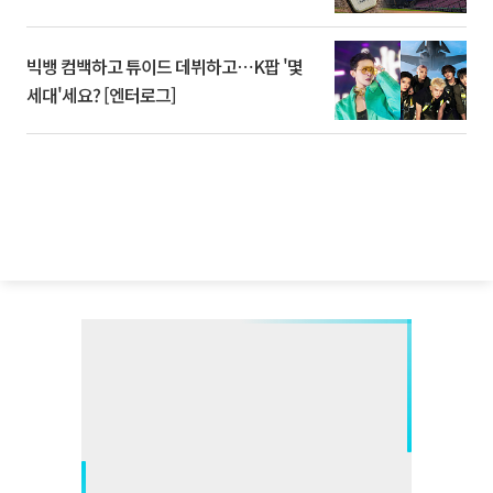
빅뱅 컴백하고 튜이드 데뷔하고⋯K팝 '몇
세대'세요? [엔터로그]