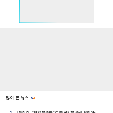
많이 본 뉴스
[특징주] “탄약 부족하다“ 美 국방부 증산 요청에⋯국내 방산주 급등세
1.