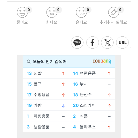
0
0
0
0
좋아요
화나요
슬퍼요
추가취재 원해요