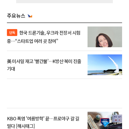
주요뉴스
한국 드론기술, 우크라 전장서 시험
단독
중…“스타트업 여러 곳 참여”
美 미사일 재고 ‘빨간불’…K방산 북미 진출
기대
KBO 폭염 '여름방학' 끝…프로야구 갈 길
멀다 [해시태그]