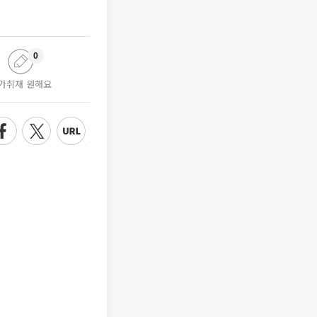
0
가취재 원해요