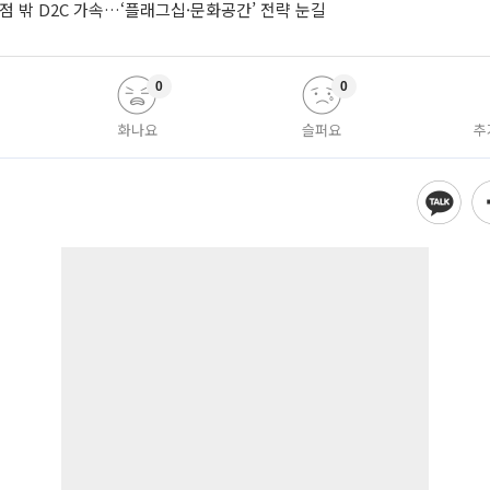
점 밖 D2C 가속…‘플래그십·문화공간’ 전략 눈길
0
0
화나요
슬퍼요
추