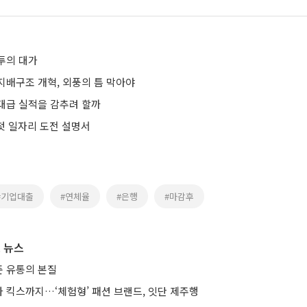
투의 대가
지배구조 개혁, 외풍의 틈 막아야
대급 실적을 감추려 할까
 첫 일자리 도전 설명서
#기업대출
#연체율
#은행
#마감후
 뉴스
 유통의 본질
 킥스까지…‘체험형’ 패션 브랜드, 잇단 제주행