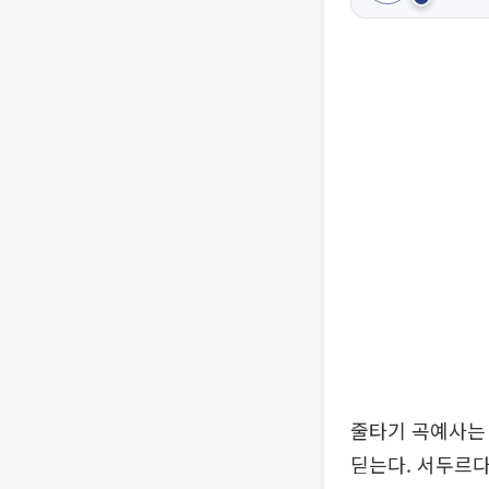
줄타기 곡예사는 
딛는다. 서두르다