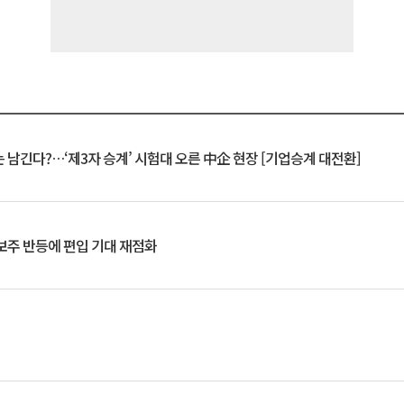
 남긴다?…‘제3자 승계’ 시험대 오른 中企 현장 [기업승계 대전환]
후보주 반등에 편입 기대 재점화