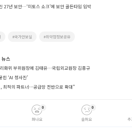
 27년 보안…‘미토스 쇼크’에 보안 골든타임 임박
협
#국가안보실
#취약점정보공유
 뉴스
합리화위 부위원장에 김태유…국립외교원장 김흥규
힌 ‘AI 청사진’
헨, 최적의 파트너⋯공급망 전반으로 확대”
0
0
화나요
슬퍼요
추