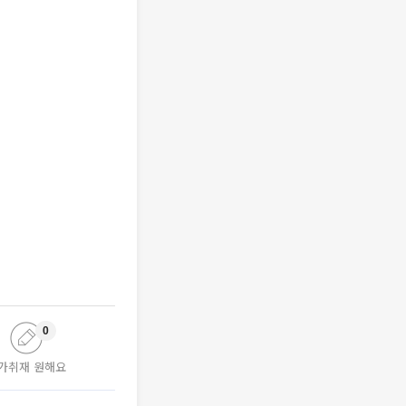
0
가취재 원해요