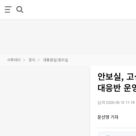
이투데이
정치
대통령실/총리실
안보실, 고
대응반 운
입력 2026-05-13 11:18
문선영 기자