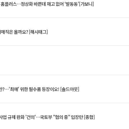
연 홈플러스…정상화 바쁜데 재고 없어 ‘발동동’[가보니]
서매직은 올까요? [해시태그]
?⋯'최애' 위한 필수품 등장이오! [솔드아웃]
업 규제 완화 '건의'⋯국토부 "협의 중" 입장만 [종합]