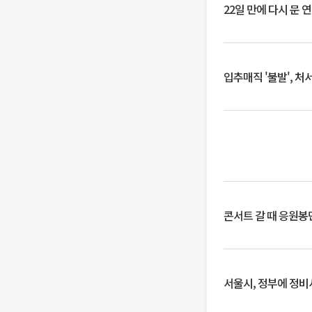
22일 만에 다시 문 
입추매직 '불발', 처
콘서트 갈 때 응원봉만
서울시, 정부에 정비사